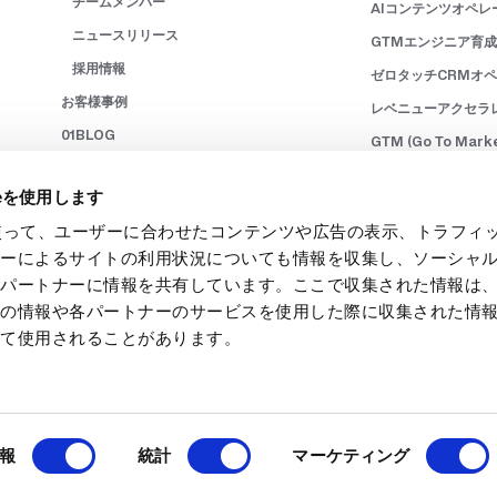
チームメンバー
AIコンテンツオペレ
ニュースリリース
GTMエンジニア育
採用情報
ゼロタッチCRMオ
お客様事例
レベニューアクセラ
01BLOG
GTM (Go To Mar
書籍
マーケティングオペレ
ieを使用します
お問い合わせ
レベニューオペレーシ
eを使って、ユーザーに合わせたコンテンツや広告の表示、トラフィ
ニュースレター購読
クラウドシステム導
ザーによるサイトの利用状況についても情報を収集し、ソーシャ
サービス利用規約
レベニュー組織向け
各パートナーに情報を共有しています。ここで収集された情報は
プライバシーポリシー
レベニュー人材育成
他の情報や各パートナーのサービスを使用した際に収集された情
本サイトの利用について
って使用されることがあります。
Cookieポリシー
報
統計
マーケティング