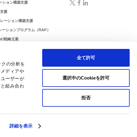
ーション構築支援
成支援
ペレーション構築支援
レーションプログラム（RAP）
ket)戦略立案
ーション(MOps)構築支援
ョン(RevOps)構築支援
全て許可
ックの分析を
入・活用支援
ルメディアや
AI・データ活用支援
選択中のCookieを許可
、ユーザーが
支援
報と組み合わ
拒否
Copyright © 01GROWTH Inc.
詳細を表示