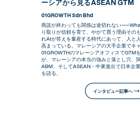
ーシアから見るASEAN GTM
01GROWTH Sdn Bhd
商談が終わっても関係は途切れない——Wha
り取りが信頼を育て、やがて買う理由その
れAIが答えを量産する時代にあって、人と
高まっている。マレーシアの大手企業でキ
01GROWTHのマレーシアオフィスでGT
が、マレーシアの本当の強みと落とし穴、
ABM、そしてASEAN・中東進出で日本企
を語る。
インタビュー記事へ