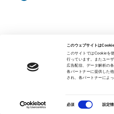
このウェブサイトはCook
このサイトではCooki
行っています。またユー
広告配信、データ解析の
各パートナーに提供した
され、各パートナーによ
同
必須
設定情
意
の