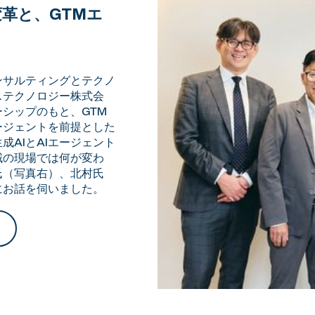
革と、GTMエ
ンサルティングとテクノ
ステクノロジー株式会
シップのもと、GTM
ージェントを前提とした
AIとAIエージェント
域の現場では何が変わ
氏（写真右）、北村氏
にお話を伺いました。