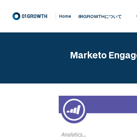
01GROWTHについて
Home
Marketo E