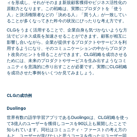
ィを形成し、それがそのまま新規顧客獲得やビジネス活性化の
原動力となります。この戦略は、実際にプロダクトを「使う
人」と決済権限者などの「決める人」「買う人」が一致してい
ることが多くなってきた昨今の状況にぴったりな考え方です。
CLGをうまく活用することで、企業自身も気づかないような方
法でビジネス成長を加速させることができます。顧客が相互に
影響し合いながら、企業が提供するプロダクトやサービスを利
用するようになり、そのコミュニケーションの中からプロダク
ト改良のヒントを得ることができます。CLG戦略を成功させる
ためには、未来のプロダクトやサービスを生み出すようなコミ
ュニティを意識的に作り出すことが必要です。実際にCLG戦略
を成功させた事例をいくつか見てみましょう。
CLGの成功例
Duolingo
世界有数の語学学習アプリであるDuolingoは、CLG戦略を使っ
て3億人のユーザーを獲得しコースを90以上も展開したことで
知られています。同社はコミュニティ・ファーストの考え方の
もと、ユーザーが学びたいと思うコースを作ったりユーザー同