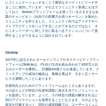
にコミュニケーションすることで適切なターゲットにリーチす
ることに成功しています。その上でコミュニティ形成にも注力
しており、Notionプラットフォームを使っているさまざまな企
業のチャンピオン（社内での影響力を持つキーマン）を集めた
コミュニティを作りました。コミュニティ内ではアイデアやベ
ストプラクティスをシェアすることができるだけではなく、オ
ピニオンリーダーに対して次に取るべきアクションについて質
問することができるように設計されています。
ClickUp
2017年に設立されたオールインワンプロダクティビティプラッ
トフォームClickUpは、PLGとCLGを組み合わせて400万人以
上のユーザーを獲得し、評価額40億ドルを達成しています。ク
リックアップの成功の秘訣は、業種を選ばず、大きく広くサー
ビスを展開したことにあります。
生産性向上のためのプラットフォームはたくさんありますが、
そのほとんどが特定の生産性課題に焦点を当てたソリューショ
ンを提供しています。よって、その特定の課題が解決されると
別のアプリケーションを使用することになります。そのような
状況を打破するべく、同社の成長戦略では、ユーザーコミュニ