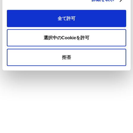
全て許可
選択中のCookieを許可
拒否
Iku Hirosaki
|
廣崎 依久
取締役 兼 COO ｜ Board Member and Chief Operating
Officer
株式会社マルケト（現アドビ株式会社）にてインターン
終了後、渡米。シリコンバレーのEd Tech企業、
Courseraにてフィールドマーケティング及びエンタープ
ライズマーケティングオペレーションに従事。その後シ
ンガポールに渡りDSPベンダーのMediaMathにてAPAC