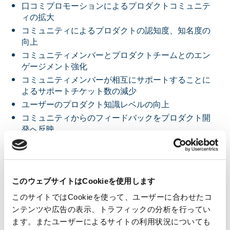
口コミプロモーションによるプロダクトコミュニテ
ィの拡大
コミュニティによるプロダクトの認知度、知名度の
向上
コミュニティメンバーとプロダクトチームとのエン
ゲージメント強化
コミュニティメンバーが相互にサポートすることに
よるサポートチケット数の減少
ユーザーのプロダクト知識レベルの向上
コミュニティからのフィードバックをプロダクト開
発へ反映
このように、PLGとCLGではそれぞれ実現できることが異なっ
ています。各々で実現されるバリューが双方向で密接に関連し
ているため、両方の戦略を取り入れることによってビジネス成
長を加速させることができます。
このウェブサイトはCookieを使用します
このサイトではCookieを使って、ユーザーに合わせたコ
ンテンツや広告の表示、トラフィックの分析を行ってい
まとめ
ます。またユーザーによるサイトの利用状況についても