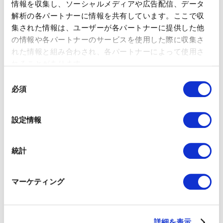
いかがでしたでしょうか。CLGは
PLG（プロダクトレッドグロ
情報を収集し、ソーシャルメディアや広告配信、データ
ース）
との親和性が高く、プロダクトが魅力的になればなるほ
解析の各パートナーに情報を共有しています。ここで収
どコミュニティが盛り上がり、ビジネス成長に繋がります。自
集された情報は、ユーザーが各パートナーに提供した他
社コミュニティの在るべき姿を考え育成する過程で、ブランド
の情報や各パートナーのサービスを使用した際に収集さ
認知度やソーシャルプルーフが必然的に高まるため、CLG戦略
はマーケティング活動としての側面を持っていると言えます。
れた情報と組み合わされ、各パートナーによって使用さ
帰属意識を醸成するマーケティング活動自体は目新しくありま
れることがあります。
せんが、コミュニティの盛り上がりがそのままプロダクトフィ
同
ットの評価に繋がるという点において、プロダクトチームにと
必須
ってもCLGは注目すべきコンセプトです。自社ビジネスが口コ
意
ミにより成長する要素を持っている、且つプロダクト開発やプ
の
ロダクトフィットを重点的に改善したい場合にはCLG戦略の導
選
設定情報
入を検討してみましょう。
択
統計
マーケティング
詳細を表示