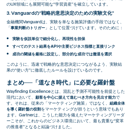
のUX領域にも展開可能な“学習資産”を確立しています。
3. Vanguardの“戦略的意思決定のための実験文化”
金融機関Vanguardは、実験を単なる施策評価の手段ではなく、
「
」として位置づけています。そのために：
事業判断のトリガー
実験を仮説単位で細分化し、再現性を担保
すべてのテスト結果をAPIや主要ビジネス指標と直接リンク
成功の閾値を厳格に設定し、部分的な成功では撤退を選択
このように、迅速で戦略的な意思決定につながるよう、実験結
果の“使い方”に徹底したルールを設けているのです。
まとめ──「道なき時代」に必要な羅針盤
Wayfinding Excellenceとは、混乱と予測不可能性を前提とした
現代において、
で
顧客を中心に据えて進むべき方向を見出す能力
す。それは、従来の「マーケティング施策」ではなく、
組織全体
をマーケティングが担うという意味でもあり
を導く羅針盤の役割
ます。Gartnerは、こうした能力を備えたマーケティングリーダ
ーこそが、これからのビジネス環境において、最も貴重な“変革
の推進者”となると結論づけました。