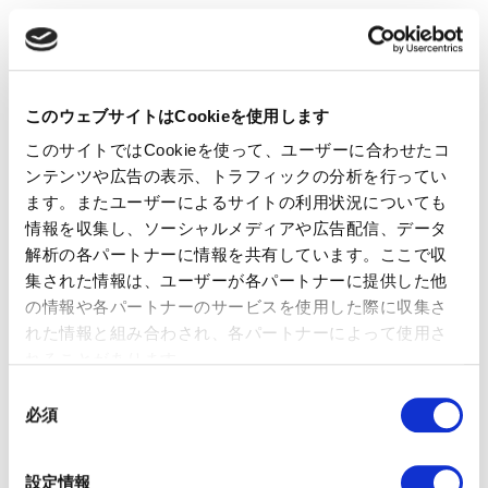
戦略の時間軸を18ヶ月、あるいはそれ以上に設定しているCMO
は、そうでないCMOに比べて
という
1.5倍高い成果を上げている
調査結果があります。
このような「長期視点」は、変化の激しい状況においても方向
このウェブサイトはCookieを使用します
性を見失わない“戦略的視力”を養い、AIの成熟活用（例：LLM
による市場動向予測や成長パス分析）にもつながります。
このサイトではCookieを使って、ユーザーに合わせたコ
ンテンツや広告の表示、トラフィックの分析を行ってい
また、必ずしも新たな戦略チームの設置が必要とは限りませ
ん。たとえば既存の
や
マーケティングオペレーション責任者
データ
ます。またユーザーによるサイトの利用状況についても
といった役割と連携しながらでも、長期計
アナリティクス担当者
情報を収集し、ソーシャルメディアや広告配信、データ
画の構築は可能です。「年に一度の計画ではなく、戦略を“更新
解析の各パートナーに情報を共有しています。ここで収
し続ける習慣”を持つこと」──これが真の監視力につながると
集された情報は、ユーザーが各パートナーに提供した他
Gartnerは強調します。
の情報や各パートナーのサービスを使用した際に収集さ
れた情報と組み合わされ、各パートナーによって使用さ
2. 戦略的先回り（Strategic Proactivity）
れることがあります。
未来を予測して動くための実践手法として、Gartnerはシナリ
同
オ・プランニング（Scenario Planning）の重要性を挙げます。
必須
意
しかしながら、多くの企業では：
の
顧客視点の欠如
選
設定情報