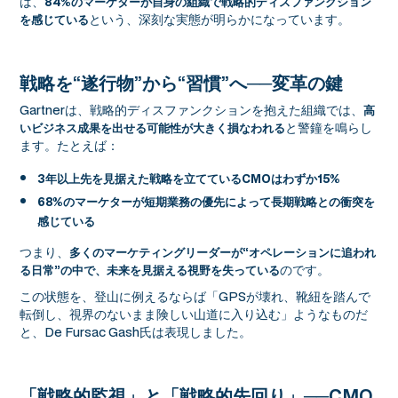
ば、
84%のマーケターが自身の組織で戦略的ディスファンクション
という、深刻な実態が明らかになっています。
を感じている
戦略を“遂行物”から“習慣”へ──変革の鍵
Gartnerは、戦略的ディスファンクションを抱えた組織では、
高
と警鐘を鳴らし
いビジネス成果を出せる可能性が大きく損なわれる
ます。たとえば：
3年以上先を見据えた戦略を立てているCMOはわずか15%
68%のマーケターが短期業務の優先によって長期戦略との衝突を
感じている
つまり、
多くのマーケティングリーダーが“オペレーションに追われ
のです。
る日常”の中で、未来を見据える視野を失っている
この状態を、登山に例えるならば「GPSが壊れ、靴紐を踏んで
転倒し、視界のないまま険しい山道に入り込む」ようなものだ
と、De Fursac Gash氏は表現しました。
「戦略的監視」と「戦略的先回り」──CMO