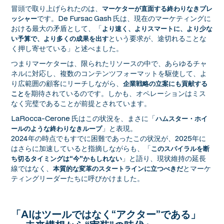
冒頭で取り上げられたのは、
マーケターが直面する終わりなきプレ
です。De Fursac Gash 氏は、現在のマーケティングに
ッシャー
おける最大の矛盾として、「
より速く、よりスマートに、より少な
という要求が、途切れることな
い予算で、より多くの成果を出す
く押し寄せている」と述べました。
つまりマーケターは、限られたリソースの中で、あらゆるチャ
ネルに対応し、複数のコンテンツフォーマットを駆使して、よ
り広範囲の顧客にリーチしながら、
企業戦略の立案にも貢献する
を期待されているのです。しかも、オペレーションはミス
こと
なく完璧であることが前提とされています。
LaRocca-Cerone 氏はこの状況を、まさに「
ハムスター・ホイ
」と表現。
ールのような終わりなきループ
2024年の時点でもすでに困難であったこの状況が、2025年に
はさらに加速していると指摘しながらも、「
このスパイラルを断
」と語り、現状維持の延長
ち切るタイミングは“今”かもしれない
線ではなく、
とマーケ
本質的な変革のスタートラインに立つべきだ
ティングリーダーたちに呼びかけました。
「AIはツールではなく“アクター”である」