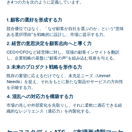
き4つの力を次のように定義しています。
1. 顧客の選好を形成する力
競合優位ではなく、「なぜ顧客が自社を選ぶのか」という“意味
ある選択理由”を戦略的に設計し、市場に提示する力。
2. 経営の意思決定を顧客志向へと導く力
CEOやCFOなど経営陣に対し、現場の顧客インサイトを翻訳
し、企業戦略の基盤に“顧客の声”を組み込む視座を与える。
3. 未来のプロダクト戦略を形作る力
既存の要望に応えるだけでなく、未充足ニーズ（Unmet
Needs）を捉え、それをもとに新たな製品やサービスの方向性
を示唆する力。
4. 混乱への対応力を構築する力
市場の兆しや外部変化を先取りし、それに柔軟に適応できる組
織的なレジリエンス（適応力）を内製化する。