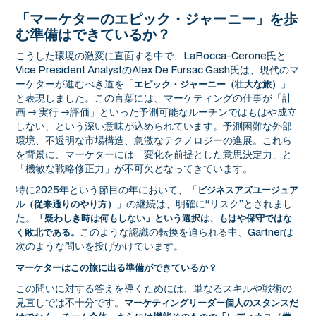
「マーケターのエピック・ジャーニー」を歩
む準備はできているか？
こうした環境の激変に直面する中で、LaRocca-Cerone氏と
Vice President AnalystのAlex De Fursac Gash氏は、現代のマ
ーケターが進むべき道を「
」
エピック・ジャーニー（壮大な旅）
と表現しました。この言葉には、マーケティングの仕事が「計
画 → 実行 →評価」といった予測可能なルーチンではもはや成立
しない、という深い意味が込められています。予測困難な外部
環境、不透明な市場構造、急激なテクノロジーの進展。これら
を背景に、マーケターには「変化を前提とした意思決定力」と
「機敏な戦略修正力」が不可欠となってきています。
特に2025年という節目の年において、「
ビジネスアズユージュア
」の継続は、明確に“リスク”とされまし
ル（従来通りのやり方）
た。
「疑わしき時は何もしない」という選択は、もはや保守ではな
このような認識の転換を迫られる中、Gartnerは
く敗北である。
次のような問いを投げかけています。
マーケターはこの旅に出る準備ができているか？
この問いに対する答えを導くためには、単なるスキルや戦術の
見直しでは不十分です。
マーケティングリーダー個人のスタンスだ