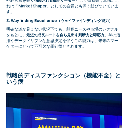
や経営層を導く
として振る舞う意識。こ
信頼される機能リーダー
れは「Market Shaper」としての自覚とも深く結びついていま
す。
3. Wayfinding Excellence（ウェイファインディング能力）
明確な道が見えない状況下でも、顧客ニーズや市場のシグナル
をもとに、
。AIの活
最短の成長ルートを自ら見出す判断力と即応力
用やデータドリブンな意思決定を伴うこの能力は、未来のマー
ケターにとって不可欠な羅針盤とされます。
戦略的ディスファンクション（機能不全）と
いう病