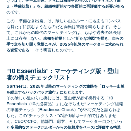
けでなく、チーム全体、さらには機能そのものの「レディネス（備
え・準備状態）」を、組織横断的かつ多面的に再評価する必要がある
のです。
この「準備なき出発」は、険しい山岳ルートに地図もコンパス
も持たずに挑むようなものだと両氏は警鐘を鳴らします。そし
て、これからの時代のマーケティングは、もはや過去の延長線
上には存在しない。
未知を前提とした“新たな地図”を描き、自らの
手で道を切り開く覚悟こそが、2025年以降のマーケターに求められ
──そう明言したのです。
る資質である
“10 Essentials”：マーケティング版・登山
者の備えチェックリスト
Gartnerは、2025年以降のマーケティングの旅路を「ロッキー山脈
を縦走するバックパック旅行」にたとえます。
その険しい道のりに挑むには、登山者が必ず携行する「10
Essentials（10の必需品）」になぞらえた“マーケティング組織
の準備チェック（Readiness Check）”が不可欠だと語られま
した。この“チェックリスト”の評価軸は一面的ではありませ
ん。CEOやCFO、他部門、顧客、そしてマーケター自身といっ
た
多層的なステークホルダーからの信頼度をベースに評価する構造