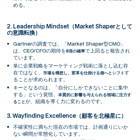
める。
2. Leadership Mindset（Market Shaperとして
の意識転換）
Gartnerの調査では、「Market Shaper型CMO」
は、CEO/CFOの期待を
で上回ると報告され
8倍の確率
ています。
単に企業戦略をマーケティング戦術に落とし込む存
在ではなく、
す
市場を構想し、変革を仕掛ける側へとシフト
ることが求められます。
キーとなるのは、「自分にしかできないことに集中
する」という覚悟。
本質的に影響を与えられる領域に注力す
が、組織を導く力に変わるのです。
ること
3. Wayfinding Excellence（顧客を北極星に）
不確実性に満ちた現在の市場では、計画通りにいか
ない瞬間が常態化しています。