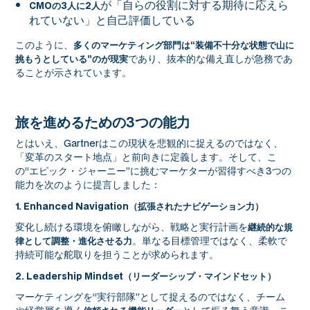
が「自らの役割に対する期待に応えら
CMOの3人に2人
れていない」と自己評価している
このように、
多くのマーケティング部門は“装備不十分な状態で山に
であり、抜本的な備え直しが急務であ
挑もうとしている”のが現実
ることが示されています。
旅を進めるための3つの能力
とはいえ、Gartnerはこの現状を悲観的に捉えるのではなく、
「変革のスタート地点」と前向きに定義します。そして、こ
の“エピック・ジャーニー”に挑むマーケターが習得すべき3つの
能力を次のように提言しました：
1. Enhanced Navigation（拡張されたナビゲーション力）
変化し続ける環境を俯瞰しながら、戦略と実行計画を
継続的な規
。単なる目標管理ではなく、柔軟で
律として調整・進化させる力
持続可能な舵取りを担うことが求められます。
2. Leadership Mindset（リーダーシップ・マインドセット）
マーケティングを“実行部隊”として捉えるのではなく、チーム