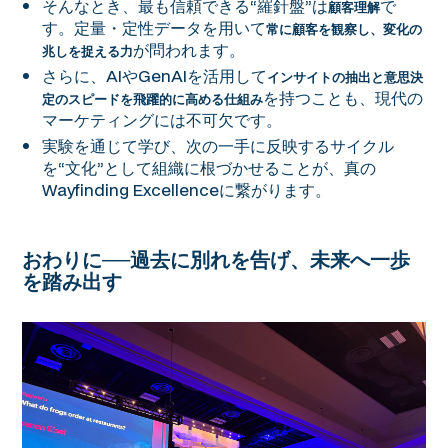
そんなとき、最も信頼できる“羅針盤”は
で
顧客理解
す。定量・定性データを用いて
常に顧客を観察し、変化の
が問われます。
兆しを捉える力
さらに、AIやGenAIを活用して
インサイトの抽出と意思決
を持つことも、現代の
定のスピードを飛躍的に高める仕組み
マーケティングには不可欠です。
実験を通じて学び、次の一手に反映するサイクル
を“文化”として組織に根づかせることが、真の
Wayfinding Excellenceに繋がります。
おわりに──過去に別れを告げ、未来へ一歩
を踏み出す