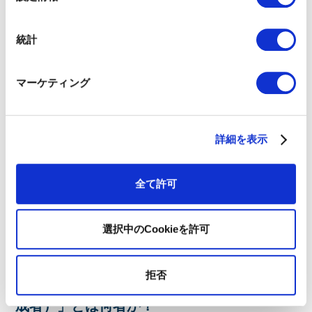
仮定が社内で共有されていない
択
自己完結的な想定にとどまっている
統計
といった課題を抱えており、これでは本来の先回り的アプロー
チにはなり得ないと警鐘を鳴らします。
マーケティング
その模範例として紹介されたのが、State Farm Insurance社の
「Issues Watch」という取り組みです。これは、
四半期ごとに
顧客や業界への影響トピックをまとめ、HR・法務など社内各部門と
する仕組みであり、以下を実現しています：
共有
詳細を表示
戦略の方向性を共有する文化の醸成
潜在リスクのヒートマップ化
全て許可
迅速かつ柔軟な意思決定体制の構築
Gartnerはこれを「
高性能なGPSを持っているだけでなく、チーム
」だと表現し、未来
全体を目的地へと導く“ナビゲーター”となる力
選択中のCookieを許可
のCMO像として提示しました。
拒否
次世代CMO像：「Market Shaper（市場形
成者）」とは何者か？