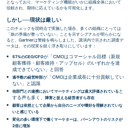
となっており、マーケティング機能がいかに組織全体において
信頼され、期待に応えているかを可視化します。
しかし──現状は厳しい
このチェックを現時点で実施した場合、多くの組織にとっては
「旅の準備が整っていない」ことを示すシグナルが明らかにな
ると、Gartnerは警鐘を鳴らしました。講演内で示された調査デ
ータは、その現実を鋭く浮き彫りにしています：
が「CMOはコマーシャル目標（新規
57%のCEO/CFO
顧客獲得・顧客維持・アップセル）のいずれかを達
成できていない」と回答
が「CMOは企業成長に十分貢献してい
過半数の経営幹部
ない」と認識
と
他部門との連携においてマーケティングは過大評価されている
する声も多く、
障害と捉える経営者すら存在
顧客は依然として企業から自分のニーズや嗜好を理解されていな
いと感じている
変化の多い環境下で働くマーケターは、バーンアウトのリスクが
2倍に増加