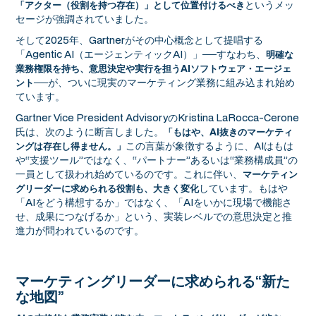
というメッ
「アクター（役割を持つ存在）」として位置付けるべき
セージが強調されていました。
そして2025年、Gartnerがその中心概念として提唱する
「Agentic AI（エージェンティックAI）」──すなわち、
明確な
業務権限を持ち、意思決定や実行を担うAIソフトウェア・エージェ
──が、ついに現実のマーケティング業務に組み込まれ始め
ント
ています。
Gartner Vice President AdvisoryのKristina LaRocca-Cerone
氏は、次のように断言しました。
「もはや、AI抜きのマーケティ
この言葉が象徴するように、AIはもは
ングは存在し得ません。」
や“支援ツール”ではなく、“パートナー”あるいは“業務構成員”の
一員として扱われ始めているのです。これに伴い、
マーケティン
しています。もはや
グリーダーに求められる役割も、大きく変化
「AIをどう構想するか」ではなく、「AIをいかに現場で機能さ
せ、成果につなげるか」という、実装レベルでの意思決定と推
進力が問われているのです。
マーケティングリーダーに求められる“新た
な地図”