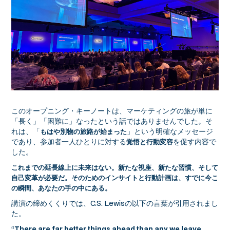
このオープニング・キーノートは、マーケティングの旅が単に
「長く」「困難に」なったという話ではありませんでした。そ
れは、「
」という明確なメッセージ
もはや別物の旅路が始まった
であり、参加者一人ひとりに対する
を促す内容で
覚悟と行動変容
した。
これまでの延長線上に未来はない。新たな視座、新たな習慣、そして
自己変革が必要だ。そのためのインサイトと行動計画は、すでに今こ
の瞬間、あなたの手の中にある。
講演の締めくくりでは、C.S. Lewisの以下の言葉が引用されまし
た。
“
There are far better things ahead than any we leave