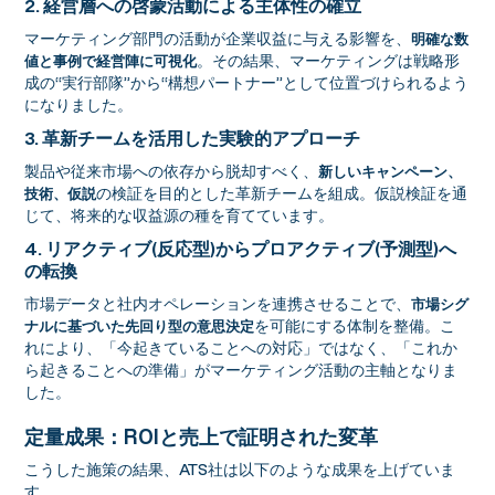
2. 経営層への啓蒙活動による主体性の確立
マーケティング部門の活動が企業収益に与える影響を、
明確な数
。その結果、マーケティングは戦略形
値と事例で経営陣に可視化
成の“実行部隊”から“構想パートナー”として位置づけられるよう
になりました。
3. 革新チームを活用した実験的アプローチ
製品や従来市場への依存から脱却すべく、
新しいキャンペーン、
の検証を目的とした革新チームを組成。仮説検証を通
技術、仮説
じて、将来的な収益源の種を育てています。
4. リアクティブ(反応型)からプロアクティブ(予測型)へ
の転換
市場データと社内オペレーションを連携させることで、
市場シグ
を可能にする体制を整備。こ
ナルに基づいた先回り型の意思決定
れにより、「今起きていることへの対応」ではなく、「これか
ら起きることへの準備」がマーケティング活動の主軸となりま
した。
定量成果：ROIと売上で証明された変革
こうした施策の結果、ATS社は以下のような成果を上げていま
す。