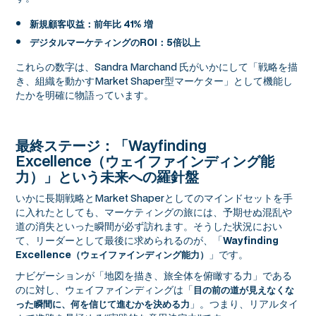
新規顧客収益：前年比 41% 増
デジタルマーケティングのROI：5倍以上
これらの数字は、Sandra Marchand 氏がいかにして「戦略を描
き、組織を動かすMarket Shaper型マーケター」として機能し
たかを明確に物語っています。
最終ステージ：「Wayfinding
Excellence（ウェイファインディング能
力）」という未来への羅針盤
いかに長期戦略とMarket Shaperとしてのマインドセットを手
に入れたとしても、マーケティングの旅には、予期せぬ混乱や
道の消失といった瞬間が必ず訪れます。そうした状況におい
て、リーダーとして最後に求められるのが、「
Wayfinding
」です。
Excellence（ウェイファインディング能力）
ナビゲーションが「地図を描き、旅全体を俯瞰する力」である
のに対し、ウェイファインディングは「
目の前の道が見えなくな
」。つまり、リアルタイ
った瞬間に、何を信じて進むかを決める力