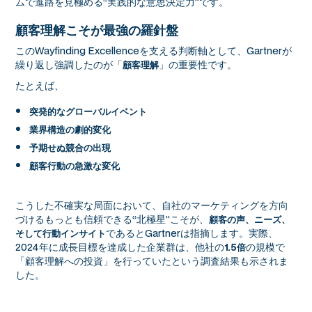
ムで進路を見極める“実践的な意思決定力”です。
顧客理解こそが最強の羅針盤
このWayfinding Excellenceを支える判断軸として、Gartnerが
繰り返し強調したのが「
」の重要性です。
顧客理解
たとえば、
突発的なグローバルイベント
業界構造の劇的変化
予期せぬ競合の出現
顧客行動の急激な変化
こうした不確実な局面において、自社のマーケティングを方向
づけるもっとも信頼できる“北極星”こそが、
顧客の声、ニーズ、
であるとGartnerは指摘します。実際、
そして行動インサイト
2024年に成長目標を達成した企業群は、他社の
の規模で
1.5倍
「顧客理解への投資」を行っていたという調査結果も示されま
した。