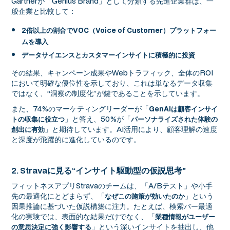
Gartnerが「Genius Brand」として分類する先進企業群は、一
般企業と比較して：
2倍以上の割合でVOC（Voice of Customer）プラットフォー
ムを導入
データサイエンスとカスタマーインサイトに積極的に投資
その結果、キャンペーン成果やWebトラフィック、全体のROI
において明確な優位性を示しており、これは単なるデータ収集
ではなく、“洞察の制度化”が鍵であることを示しています。
また、74%のマーケティングリーダーが「
GenAIは顧客インサイ
」と答え、50%が「
トの収集に役立つ
パーソナライズされた体験の
」と期待しています。AI活用により、顧客理解の速度
創出に有効
と深度が飛躍的に進化しているのです。
2. Stravaに見る“インサイト駆動型の仮説思考”
フィットネスアプリStravaのチームは、「A/Bテスト」や小手
先の最適化にとどまらず、「
」という
なぜこの施策が効いたのか
因果推論に基づいた仮説構築に注力。たとえば、検索バー最適
化の実験では、表面的な結果だけでなく、「
業種情報がユーザー
」という深いインサイトを抽出し、他
の意思決定に強く影響する