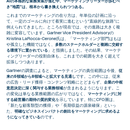
AIの本格的な業務実装が進む中、マーケティングリーダーが歩むべ
き“地図”は、根本から書き換えられつつある。
これまでのマーケティングの在り方は、年単位の計画に沿っ
て、一定のゴールに向けて着実に進むという“直線的な旅路”に
例えられてきました。ところが現在では、その進路は大きく複
雑に変容しています。Gartner Vice President Advisoryの
Kristina LaRocca-Cerone氏は、「マーケティング部門はもは
や孤立した機能ではなく、
多数のステークホルダーと複雑に交錯す
」と指摘しました。その結果、マーケテ
る環境下に置かれている
ィングリーダーの役割自体も、これまでの範囲を大きく超えて
拡張しつつあります。
Gartnerの調査によると、マーケティングの責任範囲は今後、
従
です。この中には、従来
来の5領域から8領域へと拡大する見通し
の広告・リード獲得・コンテンツ戦略にとどまらず、
企業の中枢
が含まれるようになります。こ
意思決定に深く関与する業務領域
の変化は単なる業務範囲の広がりではなく、
マーケティングに対
を示しています。特にCFO層は、
する経営層の期待の質的変化
「新たな顧客類型の獲得」や「長期収益の源泉確保」といっ
た、
明確なビジネスインパクトの創出をマーケティングに求めるよ
のです。
うになってきている