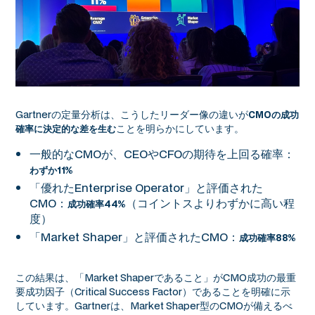
Gartnerの定量分析は、こうしたリーダー像の違いが
CMOの成功
ことを明らかにしています。
確率に決定的な差を生む
一般的なCMOが、CEOやCFOの期待を上回る確率：
わずか11%
「優れたEnterprise Operator」と評価された
CMO：
（コイントスよりわずかに高い程
成功確率44%
度）
「Market Shaper」と評価されたCMO：
成功確率88%
この結果は、「Market Shaperであること」がCMO成功の最重
要成功因子（Critical Success Factor）であることを明確に示
しています。Gartnerは、Market Shaper型のCMOが備えるべ