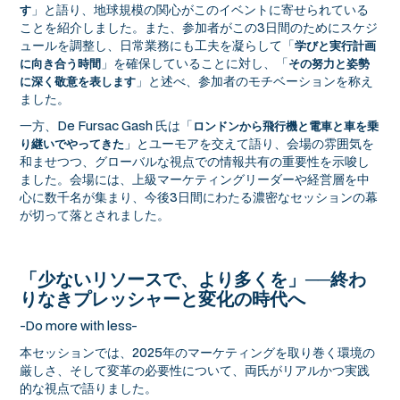
」と語り、地球規模の関心がこのイベントに寄せられている
す
ことを紹介しました。また、参加者がこの3日間のためにスケジ
ュールを調整し、日常業務にも工夫を凝らして「
学びと実行計画
」を確保していることに対し、「
に向き合う時間
その努力と姿勢
」と述べ、参加者のモチベーションを称え
に深く敬意を表します
ました。
一方、De Fursac Gash 氏は「
ロンドンから飛行機と電車と車を乗
」とユーモアを交えて語り、会場の雰囲気を
り継いでやってきた
和ませつつ、グローバルな視点での情報共有の重要性を示唆し
ました。会場には、上級マーケティングリーダーや経営層を中
心に数千名が集まり、今後3日間にわたる濃密なセッションの幕
が切って落とされました。
「少ないリソースで、より多くを」──終わ
りなきプレッシャーと変化の時代へ
-Do more with less-
本セッションでは、2025年のマーケティングを取り巻く環境の
厳しさ、そして変革の必要性について、両氏がリアルかつ実践
的な視点で語りました。