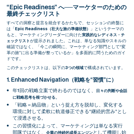
“Epic Readiness” へ──マーケターのための
最終チェックリスト
すべての洞察と提言を統合するかたちで、セッションの終盤に
は「
」というテーマの
Epic Readiness（壮大な旅の準備状態）
もと、マーケティングリーダーに向けた
実践的なレディネス・チ
が提示されました。これは、単なる知識やスキルの
ェックリスト
確認ではなく、「今この瞬間に、マーケティング部門として“変
革の旅”に出る準備が整っているか」を多面的に問うためのガイ
ドです。
このチェックリストは、以下の
で構成されています。
3つの領域
1. Enhanced Navigation（戦略を“習慣”に）
年1回の戦略立案で終わるのではなく、
日々の判断や会話
。
に戦略思考を根づかせる
「戦略＝納品物」という捉え方を脱却し、変化する
環境に対して柔軟に軌道修正できる“継続的営み”とし
て浸透させる。
この習慣化によって、マーケティングは単なる実行
部隊ではなく、
として機能し始
企業の持続的成長エンジン