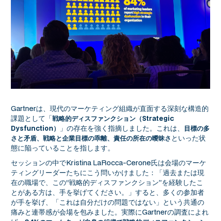
Gartnerは、現代のマーケティング組織が直面する深刻な構造的
課題として「
戦略的ディスファンクション（Strategic
」の存在を強く指摘しました。これは、
Dysfunction）
目標の多
といった状
さと矛盾、戦略と企業目標の乖離、責任の所在の曖昧さ
態に陥っていることを指します。
セッションの中でKristina LaRocca-Cerone氏は会場のマーケ
ティングリーダーたちにこう問いかけました：「過去または現
在の職場で、この“戦略的ディスファンクション”を経験したこ
とがある方は、手を挙げてください。」すると、多くの参加者
が手を挙げ、「これは自分だけの問題ではない」という共通の
痛みと連帯感が会場を包みました。実際にGartnerの調査によれ