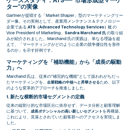
ケーススタディ：ATS──“市場形成型マーケ
ター”の実像
Gartnerが提唱する「Market Shaper」型のマーケティングリー
ダー像。その実例として、産業用メンテナンス＆テクノロジー
企業である
の
ATS（Advanced Technology Services）社
Vice President of Marketing、
の取り組
Sandra Marchand 氏
みが紹介されました。Marchand 氏の実践は、単なる理論を超
えて、「マーケティングがどのように企業の競争優位性を形作
るのか」を示す好例です。
マーケティングを「補助機能」から「成長の駆動
力」へ
Marchand 氏は、従来の“補完的な機能”として扱われがちだっ
たマーケティングを、
ため、以下
企業戦略の中核へと昇華させる
のような変革的アプローチを推進しました。
1. 新たな横断的市場セグメントの定義
従来の縦割り的な市場区分に依存せず、データ分析と顧客理解
に基づいて、
を再構築。
成長ポテンシャルの高い新しいセグメント
これにより、見落とされていた顧客群へのアクセスを実現しま
した。