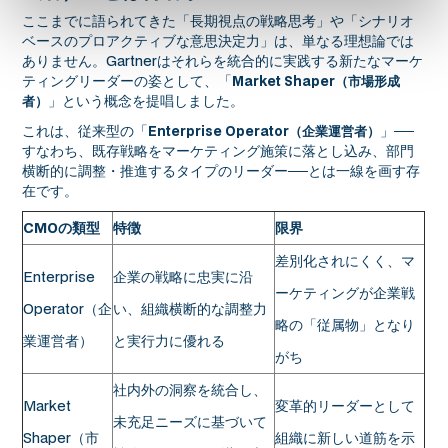
ここまでに語られてきた「長期視点の戦略思考」や「シナリオ
ベースのプロアクティブな意思決定力」は、単なる理想論では
ありません。Gartnerはそれらを統合的に実践する新たなマーケ
ティングリーダーの姿として、「
Market Shaper（市場形成
」という概念を提唱しました。
者）
これは、従来型の「
」──
Enterprise Operator（企業運営者）
すなわち、既存戦略をマーケティング施策に落とし込み、部門
横断的に調整・推進するタイプのリーダー──とは一線を画す存
在です。
CMOの類型
特徴
限界
差別化されにくく、マ
Enterprise
企業の戦略に忠実に沿
ーケティングが企業戦
Operator（企
い、組織横断的な調整力
略の「従属物」となり
業運営者）
と実行力に優れる
がち
社内外の洞察を統合し、
Market
変革的リーダーとして
未充足ニーズに基づいて
Shaper（市
組織に新しい道筋を示