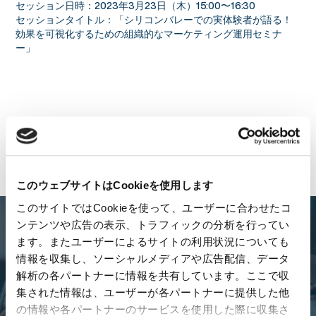
セッション日時：2023年3月23日（木）15:00〜16:30
セッションタイトル：「シリコンバレーでの実体験者が語る！
効果を可視化するための組織的なマーケティング運用セミナ
ー」
一覧に戻る
このウェブサイトはCookieを使用します
このサイトではCookieを使って、ユーザーに合わせたコ
ンテンツや広告の表示、トラフィックの分析を行ってい
Let's
Talk
!
ます。またユーザーによるサイトの利用状況についても
情報を収集し、ソーシャルメディアや広告配信、データ
解析の各パートナーに情報を共有しています。ここで収
集された情報は、ユーザーが各パートナーに提供した他
レベニュー組織に関する課題やお悩みについて、ぜひお気軽にご
相談ください。
の情報や各パートナーのサービスを使用した際に収集さ