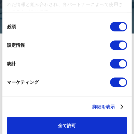
れた情報と組み合わされ、各パートナーによって使用さ
お問い合わせ
れることがあります。
同
必須
意
の
選
設定情報
択
統計
01GROWTHについて
マーケティング
チームメンバー
ニュースリリース
詳細を表示
採用情報
お客様事例
全て許可
01BLOG