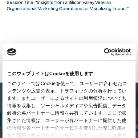
Session Title: "Insights from a Silicon Valley Veteran:
Organizational Marketing Operations for Visualizing Impact"
Back to All News
このウェブサイトはCookieを使用します
このサイトではCookieを使って、ユーザーに合わせたコ
ンテンツや広告の表示、トラフィックの分析を行ってい
ます。またユーザーによるサイトの利用状況についても
Looking for the right
情報を収集し、ソーシャルメディアや広告配信、データ
解析の各パートナーに情報を共有しています。ここで収
business partner?
集された情報は、ユーザーが各パートナーに提供した他
の情報や各パートナーのサービスを使用した際に収集さ
We're here for you. Contact us to start your journey toward
れた情報と組み合わされ、各パートナーによって使用さ
success in Japan and South East Asia.