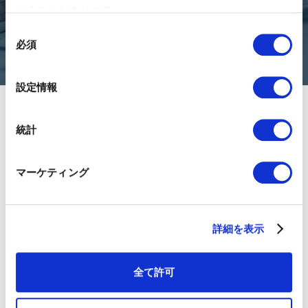
れることがあります。
Connect
同
必須
意
の
選
設定情報
択
統計
マーケティング
About 01GROWTH
Team Members
詳細を表示
Press Release
Career
全て許可
Customer Stories
01BLOG