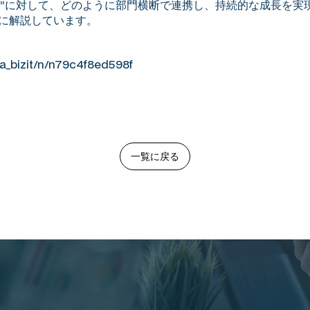
断”に対して、どのように部門横断で連携し、持続的な成長を実
的に解説しています。
ha_bizit/n/n79c4f8ed598f
一覧に戻る