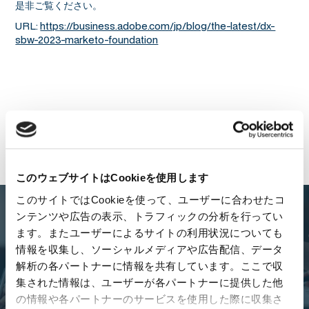
是非ご覧ください。
URL:
https://business.adobe.com/jp/blog/the-latest/dx-
sbw-2023-marketo-foundation
一覧に戻る
このウェブサイトはCookieを使用します
このサイトではCookieを使って、ユーザーに合わせたコ
ンテンツや広告の表示、トラフィックの分析を行ってい
Let's
Talk
!
ます。またユーザーによるサイトの利用状況についても
情報を収集し、ソーシャルメディアや広告配信、データ
解析の各パートナーに情報を共有しています。ここで収
レベニュー組織に関する課題やお悩みについて、ぜひお気軽にご
集された情報は、ユーザーが各パートナーに提供した他
相談ください。
の情報や各パートナーのサービスを使用した際に収集さ