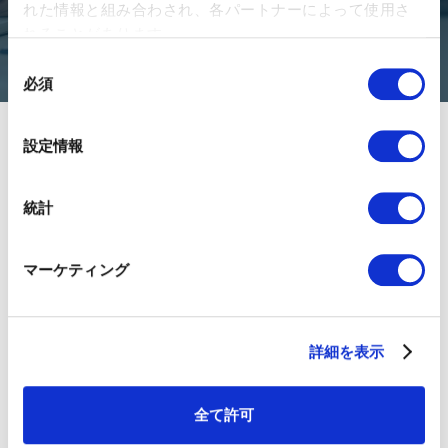
れた情報と組み合わされ、各パートナーによって使用さ
お問い合わせ
れることがあります。
同
必須
意
の
選
設定情報
択
統計
01GROWTHについて
マーケティング
チームメンバー
ニュースリリース
詳細を表示
採用情報
お客様事例
01BLOG
全て許可
書籍