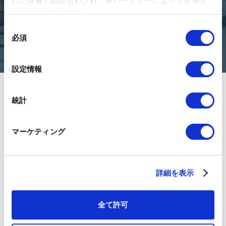
れた情報と組み合わされ、各パートナーによって使用さ
success in Japan and South East Asia.
れることがあります。
同
Connect
必須
意
の
選
設定情報
択
統計
マーケティング
About 01GROWTH
Team Members
詳細を表示
Press Release
Career
全て許可
Customer Stories