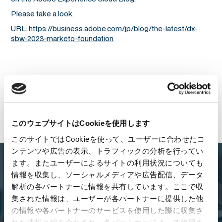
Please take a look.
URL:
https://business.adobe.com/jp/blog/the-latest/dx-
sbw-2023-marketo-foundation
Back to All News
このウェブサイトはCookieを使用します
このサイトではCookieを使って、ユーザーに合わせたコ
ンテンツや広告の表示、トラフィックの分析を行ってい
ます。またユーザーによるサイトの利用状況についても
Looking for the right
情報を収集し、ソーシャルメディアや広告配信、データ
解析の各パートナーに情報を共有しています。ここで収
business partner?
集された情報は、ユーザーが各パートナーに提供した他
の情報や各パートナーのサービスを使用した際に収集さ
We're here for you. Contact us to start your journey toward