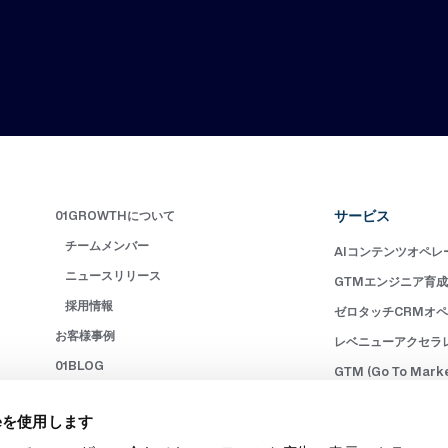
サービス
01GROWTHについて
チームメンバー
AIコンテンツオペレ
ニュースリリース
GTMエンジニア育
採用情報
ゼロタッチCRMオ
お客様事例
レベニューアクセラ
01BLOG
GTM (Go To Mar
書籍
マーケティングオペレ
ieを使用します
お問い合わせ
レベニューオペレーシ