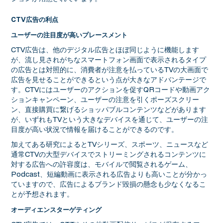
CTV広告の利点
ユーザーの注目度が高いプレースメント
CTV広告は、他のデジタル広告とほぼ同じように機能します
が、流し見されがちなスマートフォン画面で表示されるタイプ
の広告とは対照的に、消費者が注意を払っているTVの大画面で
広告を見せることができるという点が大きなアドバンテージで
す。CTVにはユーザーのアクションを促すQRコードや動画アク
ションキャンペーン、ユーザーの注意を引くポーズスクリー
ン、直接購買に繋げるショッパブルコンテンツなどがあります
が、いずれもTVという大きなデバイスを通じて、ユーザーの注
目度が高い状況で情報を届けることができるのです。
加えてある研究によるとTVシリーズ、スポーツ、ニュースなど
通常CTVの大型デバイスでストリーミングされるコンテンツに
対する広告への許容度は、モバイルで閲覧されるゲーム、
Podcast、短編動画に表示される広告よりも高いことが分かっ
ていますので、広告によるブランド毀損の懸念も少なくなるこ
とが予想されます。
オーディエンスターゲティング