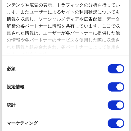
スに安く短期で契約できるサービスを提供しています。
ンテンツや広告の表示、トラフィックの分析を行ってい
YouTubeも「Primetime Channels」という新サービスを開始
ます。またユーザーによるサイトの利用状況についても
し、YouTubeプラットフォーム上で34の異なるストリーミング
情報を収集し、ソーシャルメディアや広告配信、データ
サービスのコンテンツにアクセスすることができるようになっ
ています。今後、Amazon PrimeやYouTubeのように、複数の
解析の各パートナーに情報を共有しています。ここで収
ストリーミングサービスからコンテンツを集め、一つのプラッ
集された情報は、ユーザーが各パートナーに提供した他
トフォームで閲覧できるタイプのOTTが増えることが予想され
の情報や各パートナーのサービスを使用した際に収集さ
ます。
れた情報と組み合わされ、各パートナーによって使用さ
れることがあります。
ファーストパーティを強みとするCTV広告の台頭
同
サードパーティクッキーを必要とせずファーストパーティデー
必須
タでターゲティングが可能なCTV広告は従来のTV広告の代替と
意
なるだけでなく、その他のサードパーティクッキーデータを必
の
要とするデジタル広告にも取って代わると予想されています。
選
設定情報
同時に、CTV広告を提供していないパブリッシャーやサプライ
択
ヤーは、それに変わる動画広告サービスで供給量を伸ばそうと
新たなフォーマットまたは改良版のフォーマットをローンチす
統計
ると考えられます。アウトストリーム、ハイインパクトの動画
ユニットは最近人気を取り戻しつつあり、特にモバイル中心の
動画広告サービスの場合、縦型動画のバリエーションにフォー
マーケティング
カスしています。CTV広告のライバルとなり得る動画フォーマ