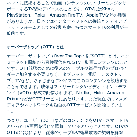
ネットに接続することで動画コンテンツのストリーミングをサ
ポートするTV型のデバイスのことです。CTVにはXbox、
PlayStation、Roku、Amazon Fire TV、Apple TVなどの種類
がありますが、日本ではインターネットへの接続とメディアプ
ラットフォームとしての役割を併せ持つスマートTVの利用が一
般的です。
オーバーザトップ（OTT）とは
オーバー・ザ・トップ（Over The Top：以下OTT）とは、イン
ターネット回線から直接配信されるTV・動画コンテンツのこと
です。OTT視聴のために従来のケーブルや衛星放送のプロバイ
ダーに加入する必要はなく、タブレット、電話、デスクトッ
プ、TVなど、さまざまなデバイスでこのコンテンツを視聴する
ことができます。映像はストリーミングやビデオ・オン・デマ
ンド（VOD）形式で配信されます。Netflix、Hulu、Amazon
PrimeなどがOTTサービスにあたります。また現在ではマスメ
ディアやネットワークも独自のOTTサービスを開始していま
す。
つまり、ユーザーはOTTなどのコンテンツをCTV・スマートTV
といったTV画面を通じて閲覧しているということです。CTVや
OTTの台頭により、従来のケーブルや衛星放送の契約を解除