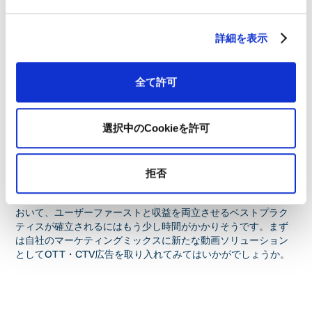
ットの登場に注目が集まります。
詳細を表示
まとめ
いかがでしたでしょうか。CTVやスマートTVなどのデバイスや
全て許可
OTTなどの配信サービスだけでなく、今後はコンテンツ所有者
の動向にも目が離せません。ライセンス収入を最大化するパー
トナリングが活発に行われたり、それに伴うソフトウェアソリ
選択中のCookieを許可
ューションもローンチされ始めています。
また、コンテンツサプライヤー及びOTTに対してデータドリブ
ンなインサイトを提供することで収益を最大化する
Revedia
と
拒否
いったAIツールの台頭も顕著です。
しかしながら、動画を取り巻く新たなマーケットCTV・OTTに
おいて、ユーザーファーストと収益を両立させるベストプラク
ティスが確立されるにはもう少し時間がかかりそうです。まず
は自社のマーケティングミックスに新たな動画ソリューション
としてOTT・CTV広告を取り入れてみてはいかがでしょうか。