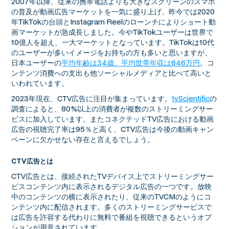
2007年以降、従来の携帯電話よりも大きなスクリーンのスマホ
の普及が動画広告マーケットを一気に盛り上げ、昨今では2020
年TikTokの台頭とInstagram Reelのローンチによりショート動
画マーケットが急成長しました。今やTikTokユーザーは世界で
10億人を超え、一大マーケットとなっています。TikTokは10代
のユーザーが多いイメージをお持ちの方も多いと思いますが、
日本ユーザーの
平均年齢は34歳、平均世帯年収は646万円
。コ
ンテンツ消費への支出も他ソーシャルメディアと比べて高いと
いわれています。
2023年現在、CTV広告に注目が集まっています。
tvScientific
の
調査によると、80%以上の消費者が複数のストリーミングサー
ビスに加入しています。またコネクテッドTV広告における動画
広告の視聴完了率は95％と高く、CTV広告は今後の動画キャン
ペーンに欠かせない存在と言えるでしょう。
CTV広告とは
CTV広告とは、接続されたTVデバイス上でストリーミングサー
ビスコンテンツ内に表示されるデジタル広告の一つです。放映
中のコンテンツの横に表示されたり、従来のTVCMのようにコ
ンテンツ内に配信されます。多くのストリーミングサービスで
は広告を許容する代わりに無料で番組を視聴できるというオプ
ションが用意されています。