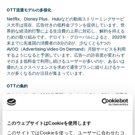
OTT流通モデルの多様化
Netflix、Disney Plus、Huluなどの動画ストリーミングサービ
ス大手は現在、広告付きの低料金プランを提供しています。世
界的な経済的打撃による生活費の上昇に対応し、解約を抑える
ための取り組みです。デロイト・グローバルによると、2023年
末までに先進国の消費者の3分の2が、少なくとも1つの
AVOD（Advertising Video On Demand）月額サービスを利用
するようになると予測しています。広告への許容度が変わらず
そのまま低料金で利用し続けるユーザーが多いのか、あるいは
優れたエクスペリエンスを求めて通常プランに繰り上げるケー
スが多くなるのか注目が集まっています。
OTTの集約
アクセンチュアの2023年最新レポートによると、86％の消費者
が、すべてのエンターテインメントサービスを一つのアプリで
使用したいと回答しており、41％がそのためならばお金を追加
で支払うことを検討すると回答しています。既にAmazon
Prime Videoは、会員に対してParamount+、AMC+、STACK
このウェブサイトはCookieを使用します
TV、BritBox、Hollywood Suite、Shudder、Smithsonian
Channel、PBS Masterpieceなどの動画ストリーミングサービ
このサイトではCookieを使って、ユーザーに合わせたコ