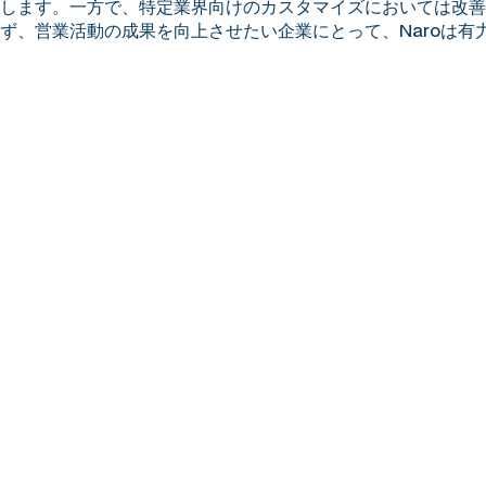
します。一方で、特定業界向けのカスタマイズにおいては改善
ず、営業活動の成果を向上させたい企業にとって、Naroは有
Iku Hirosaki
|
廣崎 依久
取締役 兼 COO ｜ Board Member and Chief Operatin
株式会社マルケト（現アドビ株式会社）にてイ
後、渡米。シリコンバレーのEd Tech企業、Cou
ィールドマーケティング及びエンタープライズ
グオペレーションに従事。その後シンガポール
ンダーのMediaMathにてAPAC地域のフィ
ング及びマーケティングオペレーションを担当。
では教育サービスの開発に加え、国内外のコン
業務を行う。著書に
「マーケティングオペレー
（MOps）の教科書 専門チームでマーケタ
る米国発の新常識」（MarkeZine BOOKS）