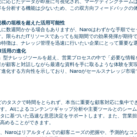
況に応じたデータが即座に可視化され、マーケティングチーム
を分析する機能は少ないため、この双方向フィードバックの体
規模の垣根を超えた活用可能性
に数週間かかる場合もありますが、Naroはわずかな手順で
。限られたITリソースであっても短期間での効果発揮が期待
の特徴は、ナレッジ管理を迅速に行いたい企業にとって重要な
I活用の進化
検索」型ナレッジツールを超え、営業プロセスの中で「必要な情
者が顧客と対話しながら最適な資料を手に取るような体験を実
て進化する方向性を示しており、Naroがセールスナレッジ市
などのタスクで時間をとられず、本当に重要な顧客対応に集中で
す。AIによるコンテンツギャップ分析や主要ツールとのシー
タに基づいた迅速な意思決定をサポートします。また、営業担
高めることができます。
、Naroはリアルタイムでの顧客ニーズの把握や、予測的なコ