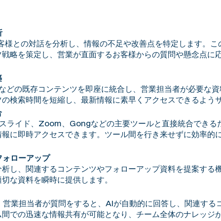
。
析
とお客様との対話を分析し、情報の不足や改善点を特定します。
ツ戦略を策定し、営業が直面するお客様からの質問や懸念点に
築
イブなどの既存コンテンツを即座に統合し、営業担当者が必要な
ツの検索時間を短縮し、最新情報に素早くアクセスできるよう
合
Googleスライド、Zoom、Gongなどの主要ツールと直接統合
情報に即時アクセスできます。ツール間を行き来せずに効率的
フォローアップ
分析し、関連するコンテンツやフォローアップ資料を提案する
適切な資料を瞬時に提供します。
るため、営業担当者が質問をすると、AIが自動的に回答し、関連す
ム間での迅速な情報共有が可能となり、チーム全体のナレッジ