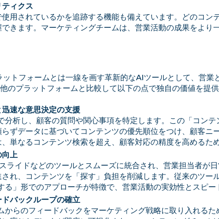
リティクス
で使用されているかを追跡する機能も備えています。どのコン
握できます。マーケティングチームは、営業活動の成果をより
プラットフォームとは一線を画す革新的なAIツールとして、営
他のプラットフォームと比較して以下の点で独自の価値を提供
と迅速な意思決定の支援
ムで分析し、顧客の質問や関心事項を特定します。この「コン
頼らずデータに基づいてコンテンツの優先順位をつけ、顧客ニ
は、単なるコンテンツ検索を超え、顧客対応の精度を高めるた
の向上
、Googleスライドなどのツールとスムーズに統合され、営業担当
進され、コンテンツを「探す」負担を削減します。従来のツー
供する」形でのアプローチが特徴で、営業活動の実効性とスピー
ードバックループの確立
ームからのフィードバックをマーケティング戦略に取り入れる