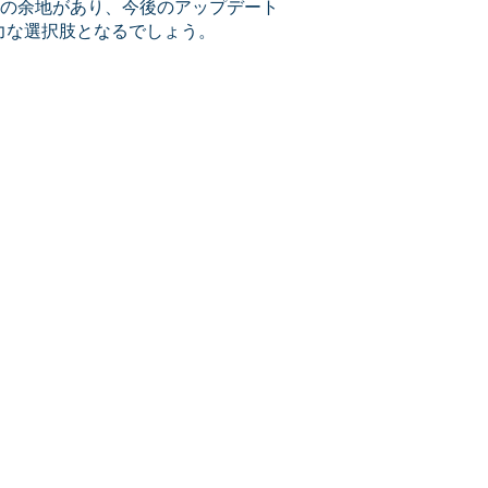
の余地があり、今後のアップデート
力な選択肢となるでしょう。
g Officer
ンターン終了
rseraにてフ
マーケティン
に渡りDSPベ
ールドマーケティ
01GROWTH
サルティング
ション
ーの生産性を上げ
と、
レベニュー