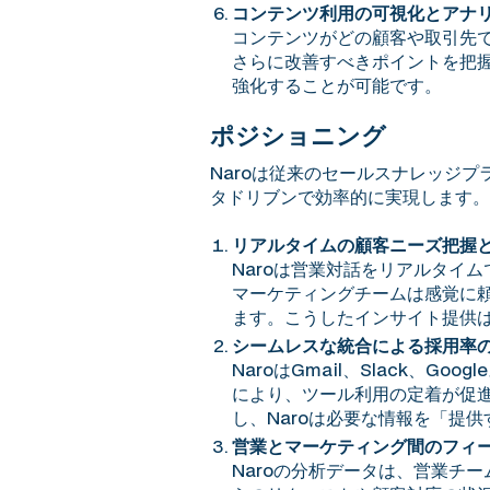
コンテンツ利用の可視化とアナ
コンテンツがどの顧客や取引先
さらに改善すべきポイントを把
強化することが可能です。
ポジショニング
Naroは従来のセールスナレッジ
タドリブンで効率的に実現します。
リアルタイムの顧客ニーズ把握
Naroは営業対話をリアルタイ
マーケティングチームは感覚に
ます。こうしたインサイト提供
シームレスな統合による採用率
NaroはGmail、Slack
により、ツール利用の定着が促
し、Naroは必要な情報を「提
営業とマーケティング間のフィ
Naroの分析データは、営業チ