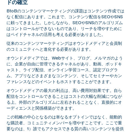
ドの確立
BtoBのコンテンツマーケティングの課題はコンテンツ作成では
なく配信にあります。これまで、コンテンツ配信をSEOやSNS
に頼ってきました。しかしながら、SEOやSNSのアルゴリズム
はコントロールができないものであり、リーチを増やすために
はペイドチャネルの活用も考える必要がありました。
従来のコンテンツマーケティングはオウンドメディアと会員制
のコミュニティへと進化する必要があります。
オウンドメディアでは、Webサイト、ブログ、メルマガのよう
に、企業が自由に管理できるチャネルがあり、動画、ポッドキ
ャスト、ライブ配信、オンライン学習コース、認定プログラ
ム、アプリなどさまざまなコンテンツ、そしてセミナーやカン
ファレンスなどのイベントもホストすることができます。
オウンドメディアの最大の利点は、高い費用対効果です。自ら
配信をコントロールできることはコストの大幅な削減につなが
る上、外部のアルゴリズムに左右されることなく、直接的にオ
ーディエンスと関係構築ができます。
この戦略の中心となるのは単なるオプトインではなく、能動的
な購読者、コミュニティメンバーを増やすことです。ここで重
要なのは、1）誰でもアクセスできる質の高いコンテンツを提供