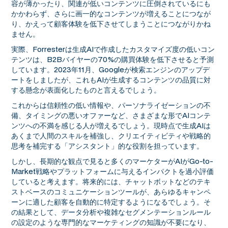
容が薄かったり、関連が低いコンテンツに圧倒されているにも
かかわらず、さらに画一的なコンテンツが増えることにつなが
り、かえって顧客体験を低下させてしまうことにつながりかね
ません。
実際、Forresterは生成AIで作成したカスタマイズ度の低いコン
テンツは、B2Bバイヤーの70%の購買体験を低下させると予測
しています。2023年11月、Googleが検索エンジンのアップデ
ートをしましたが、これもAIが生成するコンテンツの品質に対
する懸念が表面化したものと言えるでしょう。
これからは信頼性の低い情報や、パーソナライゼーションの不
備、タイミングの悪いオファーなど、さまざまな形でAIコンテ
ンツへの不満を感じる人が増えるでしょう。現時点で生成AIは
あくまで人間のスキルを補強し、クリエイティビティや戦略的
思考を補完する「アシスタント」的な役割を担っています。
しかし、長期的な観点で見ると多くのマーケターがAIがGo-to-
Market戦略やプラットフォームに与えるインパクトを過小評価
していると考えます。将来的には、チャットボットなどのテキ
ストベースのコミュニケーションツールが、あらゆるキャンペ
ーンに適した顧客を自動的に特定するようになるでしょう。そ
の結果として、データ分析や複雑なセグメンテーションルール
の設定のような専門的なマーケティングの知識が不要になり、