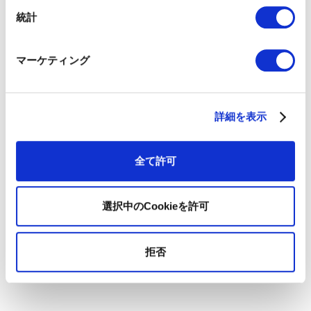
BtoBマーケティングにおいては、マーケティング活動の自動化
統計
の進行と、コンテンツの質的な変化を目の当たりにする1年にな
ると推測されます。個々の施策自体の高度化は非常に進み、あ
る意味ではマーケターの力量はキャンペーンのパフォーマンス
マーケティング
というよりは、いかにこれらを管理していくか、そして顧客タ
ーゲットをどのように定義してアプローチしていくか、という
点で変化が見られると考えられます。
詳細を表示
全て許可
選択中のCookieを許可
拒否