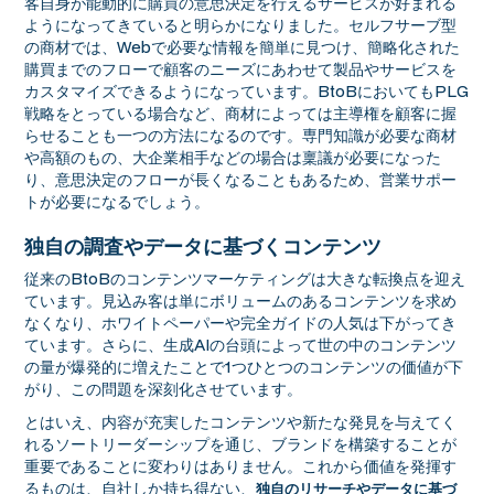
客自身が能動的に購買の意思決定を行えるサービスが好まれる
ようになってきていると明らかになりました。セルフサーブ型
の商材では、Webで必要な情報を簡単に見つけ、簡略化された
購買までのフローで顧客のニーズにあわせて製品やサービスを
カスタマイズできるようになっています。BtoBにおいてもPLG
戦略をとっている場合など、商材によっては主導権を顧客に握
らせることも一つの方法になるのです。専門知識が必要な商材
や高額のもの、大企業相手などの場合は稟議が必要になった
り、意思決定のフローが長くなることもあるため、営業サポー
トが必要になるでしょう。
独自の調査やデータに基づくコンテンツ
従来のBtoBのコンテンツマーケティングは大きな転換点を迎え
ています。見込み客は単にボリュームのあるコンテンツを求め
なくなり、ホワイトペーパーや完全ガイドの人気は下がってき
ています。さらに、生成AIの台頭によって世の中のコンテンツ
の量が爆発的に増えたことで1つひとつのコンテンツの価値が下
がり、この問題を深刻化させています。
とはいえ、内容が充実したコンテンツや新たな発見を与えてく
れるソートリーダーシップを通じ、ブランドを構築することが
重要であることに変わりはありません。これから価値を発揮す
るものは、自社しか持ち得ない、
独自のリサーチやデータに基づ