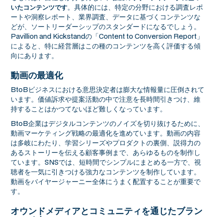
。具体的には、特定の分野における調査レポ
いたコンテンツです
ートや洞察レポート、業界調査、データに基づくコンテンツな
どが、ソートリーダーシップのスタンダードになるでしょう。
Pavillion and Kickstandの「Content to Conversion Report」
によると、特に経営層はこの種のコンテンツを高く評価する傾
向にあります。
動画の最適化
BtoBビジネスにおける意思決定者は膨大な情報量に圧倒されて
います。価値訴求や提案活動の中で注意を長時間引きつけ、維
持することはかつてないほど難しくなっています。
BtoB企業はデジタルコンテンツのノイズを切り抜けるために、
動画マーケティング戦略の最適化を進めています。動画の内容
は多岐にわたり、学習シリーズやプロダクトの裏側、説得力の
あるストーリーを伝える顧客事例まで、あらゆるものを制作し
ています。SNSでは、短時間でシンプルにまとめる一方で、視
聴者を一気に引きつける強力なコンテンツを制作しています。
動画をバイヤージャーニー全体にうまく配置することが重要で
す。
オウンドメディアとコミュニティを通じたブラン