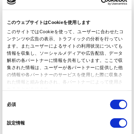
で、1つの組織内における購買シナリオの多様性を見落としてい
ました。
そこで注目されるのが購買グループです。購買グループは、購
買プロセスに関与する組織内の個人の集まりです。このアプロ
このウェブサイトはCookieを使用します
ーチでは、BtoBビジネスにおける購買では個人が単独で行うこ
このサイトではCookieを使って、ユーザーに合わせたコ
とは稀で、さまざまな役割や影響力を持つグループによって行
われることを前提としています。リードでもアカウントでもな
ンテンツや広告の表示、トラフィックの分析を行ってい
く、購買グループという規模で考えていくのです。
ます。またユーザーによるサイトの利用状況についても
情報を収集し、ソーシャルメディアや広告配信、データ
従って、BtoBマーケティングにおける新しい基準として、
MQL（Marketing Qualified Leads）に代わって、
解析の各パートナーに情報を共有しています。ここで収
QBG（Qualified Buying Groups）について考える企業が増え
集された情報は、ユーザーが各パートナーに提供した他
ることを予測します。とはいえ、購買グループをどのように特
の情報や各パートナーのサービスを使用した際に収集さ
定するかは非常に難しく、行動データや属性データなどを収集
れた情報と組み合わされ、各パートナーによって使用さ
し、AIの力も借りながら分析していく必要があります。そのた
れることがあります。
め、2024年にQBGに取り組むのは最先端の企業だけにとどまる
ことが想定されますが、2025年以降にはより多くの企業がこの
同
戦略を採用することになるでしょう。
必須
意
の
こちらの記事もご参考にしてください。
https://www.01growth.com/blog/buyer-group-marketing-101
選
設定情報
択
まとめ