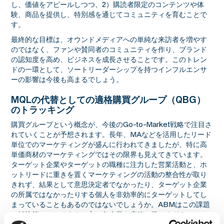
し、価値をアピールしつつ、2）購読者限定のコンテンツや体
験、商品を提供し、特別感を通じてコミュニティを育むことで
す。
最終的な目標は、オウンドメディアへの単純な来訪者を増やす
のではなく、ファンや賛同者のコミュニティを作り、ブランド
の認知度を高め、ビジネスを成長させることです。このトレン
ドの一環として、ソートリーダーシップを持つインフルエンサ
ーの影響は今後も高まるでしょう。
MQLの代替としての適格購買グループ（QBG）
のトラッキング
購買グループという概念が、今後のGo-to-Market戦略で注目さ
れていくことが予想されます。長年、MAなどを活用したリード
単位でのマーケティングが盛んに行われてきましたが、特に高
単価商材のマーケティングではその限界も見えてきています。
ターゲット企業やターゲットの職種に注力した営業活動と、ホ
ットリードに重きを置くマーケティングの活動の整合性が取り
きれず、結果として意思決定者でなかったり、ターゲット企業
の所属ではなかったりする個人を非効率的にターゲットしてし
まっていることもあるのではないでしょうか。ABMはこの課題
の解決策の一つである一方、各企業を広範に扱いすぎること