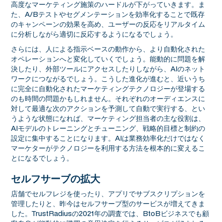
高度なマーケティング施策のハードルが下がっていきます。ま
た、A/Bテストやセグメンテーションを効率化することで既存
のキャンペーンの効果を高め、ユーザーの反応をリアルタイム
に分析しながら適切に反応するようになるでしょう。
さらには、人による指示ベースの動作から、より自動化された
オペレーションへと変化していくでしょう。能動的に問題を解
決したり、外部ツールにアクセスしたりしながら、AIのネット
ワークにつながるでしょう。こうした進化が進むと、近いうち
に完全に自動化されたマーケティングテクノロジーが登場する
のも時間の問題かもしれません。それぞれのオーディエンスに
対して最適な次のアクションを予測して自動で実行する、とい
うような状態になれば、マーケティング担当者の主な役割は、
AIモデルのトレーニングとチューニング、戦略的目標と制約の
設定に集中することになります。AIは業務効率化だけではなく
マーケターがテクノロジーを利用する方法を根本的に変えるこ
とになるでしょう。
セルフサーブの拡大
店舗でセルフレジを使ったり、アプリでサブスクリプションを
管理したりと、昨今はセルフサーブ型のサービスが増えてきま
した。TrustRadiusの2021年の調査では、BtoBビジネスでも顧