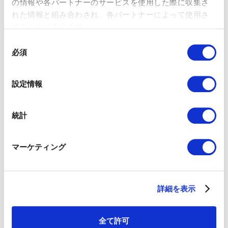
の情報や各パートナーのサービスを使用した際に収集さ
まずはオープンでコラボレーションしやすい環境を整えましょ
れた情報と組み合わされ、各パートナーによって使用さ
う。マーケティングチームと営業チームが常にコミュニケーシ
れることがあります。
ョンを取り合い、互いに学び合うことでチーム間で一貫した戦
略を持ちビジネス成長を支えることが可能になります。
同
必須
意
の
選
設定情報
択
統計
マーケティング
詳細を表示
全て許可