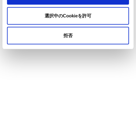
選択中のCookieを許可
拒否
Iku Hirosaki
|
廣崎 依久
取締役 兼 COO ｜ Board Member and Chief Operating
Officer
株式会社マルケト（現アドビ株式会社）にてインターン
終了後、渡米。シリコンバレーのEd Tech企業、
Courseraにてフィールドマーケティング及びエンタープ
ライズマーケティングオペレーションに従事。その後シ
ンガポールに渡りDSPベンダーのMediaMathにてAPAC
地域のフィールドマーケティング及びマーケティングオ
ペレーションを担当。01GROWTHでは教育サービスの
開発に加え、国内外のコンサルティング業務を行う。著
書に
「マーケティングオペレーション（MOps）の教科
書 専門チームでマーケターの生産性を上げる米国発の
新常識」（MarkeZine BOOKS）
と、
レベニューオペレ
ーション(RevOps)の教科書 部門間のデータ連携を図り収