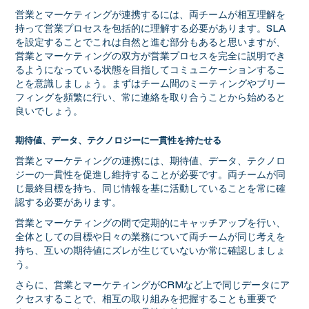
営業とマーケティングが連携するには、両チームが相互理解を
持って営業プロセスを包括的に理解する必要があります。SLA
を設定することでこれは自然と進む部分もあると思いますが、
営業とマーケティングの双方が営業プロセスを完全に説明でき
るようになっている状態を目指してコミュニケーションするこ
とを意識しましょう。まずはチーム間のミーティングやブリー
フィングを頻繁に行い、常に連絡を取り合うことから始めると
良いでしょう。
期待値、データ、テクノロジーに一貫性を持たせる
営業とマーケティングの連携には、期待値、データ、テクノロ
ジーの一貫性を促進し維持することが必要です。両チームが同
じ最終目標を持ち、同じ情報を基に活動していることを常に確
認する必要があります。
営業とマーケティングの間で定期的にキャッチアップを行い、
全体としての目標や日々の業務について両チームが同じ考えを
持ち、互いの期待値にズレが生じていないか常に確認しましょ
う。
さらに、営業とマーケティングがCRMなど上で同じデータにア
クセスすることで、相互の取り組みを把握することも重要で