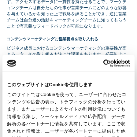
す。アクセスするデータに一貫性を持たせることで、マーケテ
ィングチームは自分たちの仕事が営業チームにどのような影響
を与えているかを知った上で戦略を練ることができ、逆に営業
チームは自分達の活動をマーケティングチームに知ってもらう
ことで有意義なフィードバックが可能になります。
コンテンツマーケティングに営業視点を取り入れる
ビジネス成長におけるコンテンツマーケティングの重要性が高
まる一方、その取り組み方法には課題もあります。必要以上に
コンテンツを量産し、そのほとんどが営業活動の役に立ってい
ないというケースが散見されているのです。そうならないため
には、既存顧客や見込み顧客の興味や関心を深く理解する必要
があります。営業担当者の声も聴きながら、コンテンツの制作
に取り組む必要があります。
このウェブサイトはCookieを使用します
このサイトではCookieを使って、ユーザーに合わせたコ
ンテンツや広告の表示、トラフィックの分析を行ってい
まとめ
ます。またユーザーによるサイトの利用状況についても
いかがでしたでしょうか。マーケティングと営業両方のパフォ
情報を収集し、ソーシャルメディアや広告配信、データ
ーマンスを最大化するには、両者が常に相手の立場に立ち、互
解析の各パートナーに情報を共有しています。ここで収
いの課題や目標を理解した上で各々の施策が実施されているこ
集された情報は、ユーザーが各パートナーに提供した他
とを確認する必要があります。