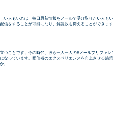
しい人もいれば、毎日最新情報をメールで受け取りたい人もい
配信をすることが可能になり、解読数も抑えることができます
立つことです。今の時代、彼ら一人一人のEメールプリファレ
になっています。受信者のエクスペリエンスを向上させる施策
か。
Iku Hirosaki
|
廣崎 依久
取締役 兼 COO ｜ Board Member and Chief Operatin