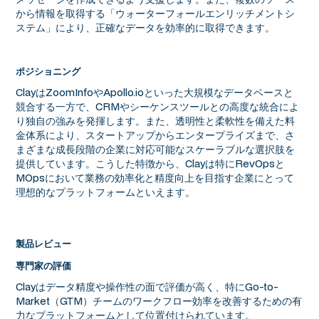
から情報を取得する「ウォーターフォールエンリッチメントシ
ステム」により、正確なデータを効率的に取得できます。
ポジショニング
ClayはZoomInfoやApollo.ioといった大規模なデータベースと
競合する一方で、CRMやシーケンスツールとの高度な統合によ
り独自の強みを発揮します。また、透明性と柔軟性を備えた料
金体系により、スタートアップからエンタープライズまで、さ
まざまな成長段階の企業に対応可能なスケーラブルな選択肢を
提供しています。こうした特徴から、Clayは特にRevOpsと
MOpsにおいて業務の効率化と精度向上を目指す企業にとって
理想的なプラットフォームといえます。
製品レビュー
専門家の評価
Clayはデータ精度や操作性の面で評価が高く、特にGo-to-
Market（GTM）チームのワークフロー効率を改善するための有
力なプラットフォームとして位置付けられています。