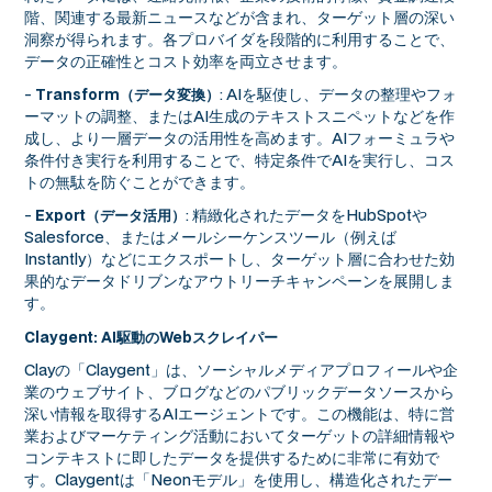
階、関連する最新ニュースなどが含まれ、ターゲット層の深い
洞察が得られます。各プロバイダを段階的に利用することで、
データの正確性とコスト効率を両立させます。
-
: AIを駆使し、データの整理やフォ
Transform（データ変換）
ーマットの調整、またはAI生成のテキストスニペットなどを作
成し、より一層データの活用性を高めます。AIフォーミュラや
条件付き実行を利用することで、特定条件でAIを実行し、コス
トの無駄を防ぐことができます。
-
: 精緻化されたデータをHubSpotや
Export（データ活用）
Salesforce、またはメールシーケンスツール（例えば
Instantly）などにエクスポートし、ターゲット層に合わせた効
果的なデータドリブンなアウトリーチキャンペーンを展開しま
す。
Claygent: AI駆動のWebスクレイパー
Clayの「Claygent」は、ソーシャルメディアプロフィールや企
業のウェブサイト、ブログなどのパブリックデータソースから
深い情報を取得するAIエージェントです。この機能は、特に営
業およびマーケティング活動においてターゲットの詳細情報や
コンテキストに即したデータを提供するために非常に有効で
す。Claygentは「Neonモデル」を使用し、構造化されたデー