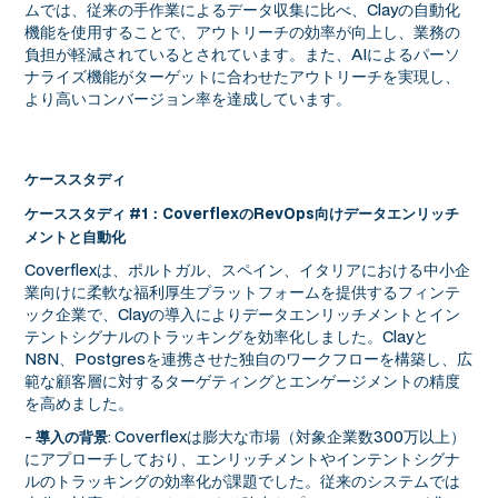
ムでは、従来の手作業によるデータ収集に比べ、Clayの自動化
機能を使用することで、アウトリーチの効率が向上し、業務の
負担が軽減されているとされています。また、AIによるパーソ
ナライズ機能がターゲットに合わせたアウトリーチを実現し、
より高いコンバージョン率を達成しています。
ケーススタディ
ケーススタディ #1：CoverflexのRevOps向けデータエンリッチ
メントと自動化
Coverflexは、ポルトガル、スペイン、イタリアにおける中小企
業向けに柔軟な福利厚生プラットフォームを提供するフィンテ
ック企業で、Clayの導入によりデータエンリッチメントとイン
テントシグナルのトラッキングを効率化しました。Clayと
N8N、Postgresを連携させた独自のワークフローを構築し、広
範な顧客層に対するターゲティングとエンゲージメントの精度
を高めました。
-
: Coverflexは膨大な市場（対象企業数300万以上）
導入の背景
にアプローチしており、エンリッチメントやインテントシグナ
ルのトラッキングの効率化が課題でした。従来のシステムでは