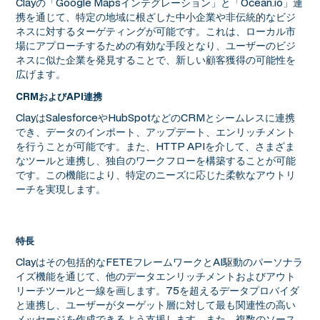
Clayの「Google Mapsインテグレーション」と「Ocean.io」連
携を通じて、特定の地域に根ざした中小企業や非伝統的なビジ
ネスに対するターゲティングが可能です。これは、ローカル市
場にアプローチするための有効な手段となり、ユーザーのビジ
ネスに似た企業を発見することで、新しい顧客獲得の可能性を
広げます。
CRMおよびAPI連携
ClayはSalesforceやHubSpotなどのCRMとシームレスに連携
でき、データのインポート、アップデート、エンリッチメント
を行うことが可能です。また、HTTP APIを介して、さまざま
なツールと連携し、独自のワークフローを構築することが可能
です。この機能により、特定のニーズに応じた柔軟なアウトリ
ーチを実現します。
特長
Clayはその包括的なFETEフレームワークとAI駆動のパーソナラ
イズ機能を通じて、他のデータエンリッチメントおよびアウト
リーチツールと一線を画します。75を超えるデータプロバイダ
と連携し、ユーザーがターゲット層に対して最も関連性の高い
メッセージを作成できるよう支援します。また、複数のソース