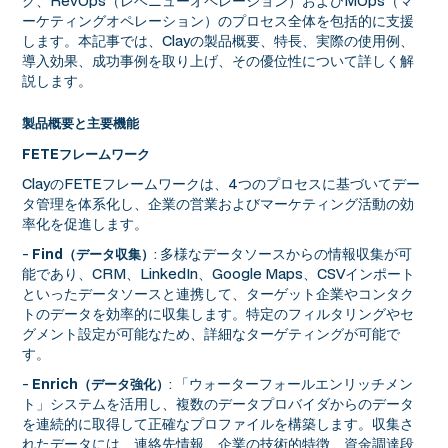
グ、RevOps（レベニューオペレーション）およびMOps（マ
ーケティングオペレーション）のプロセス全体を包括的に支援
します。本記事では、Clayの製品概要、特長、実際の使用例、
導入効果、成功事例を取り上げ、その優位性について詳しく解
説します。
製品概要と主要機能
FETEフレームワーク
ClayのFETEフレームワークは、4つのプロセスに基づいてデー
タ管理を体系化し、企業の営業およびマーケティング活動の効
率化を促進します。
-
: 多様なデータソースからの情報収集が可
Find（データ収集）
能であり、CRM、LinkedIn、Google Maps、CSVインポート
といったデータソースと連携して、ターゲット企業やコンタク
トのデータを効率的に収集します。特定のフィルタリングやセ
グメント設定が可能なため、詳細なターゲティングが可能で
す。
-
: 「ウォーターフォールエンリッチメン
Enrich（データ強化）
ト」システムを活用し、複数のデータプロバイダからのデータ
を連続的に取得して正確なプロファイルを構築します。収集さ
れたデータには、連絡先情報、企業の技術的特徴、資金調達段