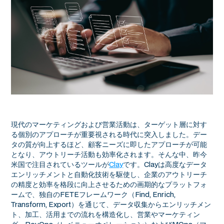
現代のマーケティングおよび営業活動は、ターゲット層に対す
る個別のアプローチが重要視される時代に突入しました。デー
タの質が向上するほど、顧客ニーズに即したアプローチが可能
となり、アウトリーチ活動も効率化されます。そんな中、昨今
米国で注目されているツールが
Clay
です。Clayは高度なデータ
エンリッチメントと自動化技術を駆使し、企業のアウトリーチ
の精度と効率を格段に向上させるための画期的なプラットフォ
ームで、独自のFETEフレームワーク（Find, Enrich,
Transform, Export）を通じて、データ収集からエンリッチメン
ト、加工、活用までの流れを構造化し、営業やマーケティン