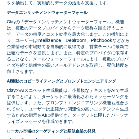
タを抽出して、実用的なデータの活用を支援します。
データエンリッチメントウォーターフォール
Clayの「データエンリッチメントウォーターフォール」機能
は、複数のデータプロバイダからデータ取得を順次行うこと
で、データの精度とコスト効率を最大化します。この機能によ
り、ユーザーはIntellizence、Dealroom、Pitchbookなどから
企業情報や市場動向を自動的に取得でき、営業チームに最新で
正確なデータを提供します。また、特定のプロバイダに依存す
ることなく、メールウォーターフォールにより、複数のプロバ
イダを経て信頼性の高いメールアドレスを取得し、配信精度を
向上させます。
AI駆動のコピーライティングとプロンプトエンジニアリング
ClayのAIスニペット生成機能は、小規模なテキストをAIで生成
することにより、ターゲットに最適化されたメッセージングを
提供します。また、プロンプトエンジニアリング機能も統合さ
れており、ユーザーは正確かつ関連性の高いコンテンツを生成
するための指示をAIに提供でき、ターゲットに即したパーソナ
ライズメッセージを作成できます。
ローカル市場のターゲティングと類似企業の発見