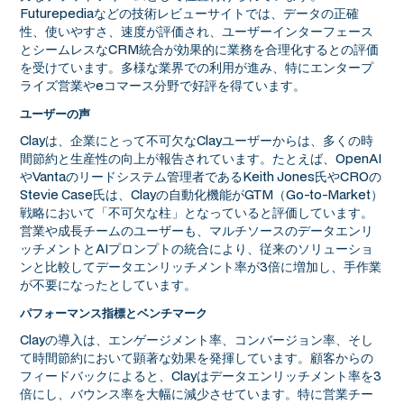
Futurepediaなどの技術レビューサイトでは、データの正確
性、使いやすさ、速度が評価され、ユーザーインターフェース
とシームレスなCRM統合が効果的に業務を合理化するとの評価
を受けています。多様な業界での利用が進み、特にエンタープ
ライズ営業やeコマース分野で好評を得ています。
ユーザーの声
Clayは、企業にとって不可欠なClayユーザーからは、多くの時
間節約と生産性の向上が報告されています。たとえば、OpenAI
やVantaのリードシステム管理者であるKeith Jones氏やCROの
Stevie Case氏は、Clayの自動化機能がGTM（Go-to-Market）
戦略において「不可欠な柱」となっていると評価しています。
営業や成長チームのユーザーも、マルチソースのデータエンリ
ッチメントとAIプロンプトの統合により、従来のソリューショ
ンと比較してデータエンリッチメント率が3倍に増加し、手作業
が不要になったとしています。
パフォーマンス指標とベンチマーク
Clayの導入は、エンゲージメント率、コンバージョン率、そし
て時間節約において顕著な効果を発揮しています。顧客からの
フィードバックによると、Clayはデータエンリッチメント率を3
倍にし、バウンス率を大幅に減少させています。特に営業チー