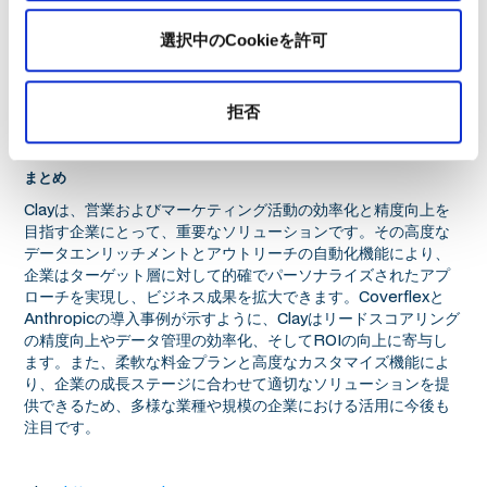
ータ管理を一元化することで、データの重複を防ぎ、データの
精度が向上します。
選択中のCookieを許可
これらの洞察は、Clayの自動化と連携機能を最大限に活用し、
RevOpsやMOpsの効率化を目指す企業にとって、重要な参考
点となるでしょう。
拒否
まとめ
Clayは、営業およびマーケティング活動の効率化と精度向上を
目指す企業にとって、重要なソリューションです。その高度な
データエンリッチメントとアウトリーチの自動化機能により、
企業はターゲット層に対して的確でパーソナライズされたアプ
ローチを実現し、ビジネス成果を拡大できます。Coverflexと
Anthropicの導入事例が示すように、Clayはリードスコアリング
の精度向上やデータ管理の効率化、そしてROIの向上に寄与し
ます。また、柔軟な料金プランと高度なカスタマイズ機能によ
り、企業の成長ステージに合わせて適切なソリューションを提
供できるため、多様な業種や規模の企業における活用に今後も
注目です。