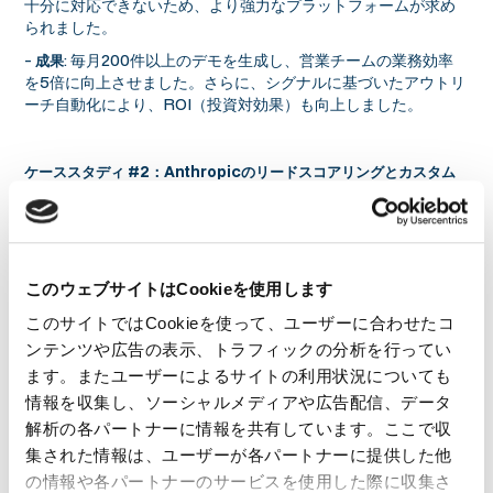
十分に対応できないため、より強力なプラットフォームが求め
られました。
-
: 毎月200件以上のデモを生成し、営業チームの業務効率
成果
を5倍に向上させました。さらに、シグナルに基づいたアウトリ
ーチ自動化により、ROI（投資対効果）も向上しました。
ケーススタディ #2：Anthropicのリードスコアリングとカスタム
フィールドの強化
AnthropicはAI安全技術を開発する企業で、急増するインバウン
ドリードの効率的に管理する方法を模索していました。そこで
Clayの多様なデータプロバイダを利用し、カスタムフィールド
このウェブサイトはCookieを使用します
を用いたリードスコアリングとデータエンリッチメントを自動
化し、インバウンドリードの処理速度と精度を向上させまし
このサイトではCookieを使って、ユーザーに合わせたコ
た。
ンテンツや広告の表示、トラフィックの分析を行ってい
-
: 少人数の営業チームで大量のリードを管理する必要
導入の背景
ます。またユーザーによるサイトの利用状況についても
があり、従来の手作業によるリードスコアリングやデータエン
情報を収集し、ソーシャルメディアや広告配信、データ
リッチメントには限界がありました。
解析の各パートナーに情報を共有しています。ここで収
-
: エンリッチメントカバレッジが3倍に向上し、データ管理
成果
集された情報は、ユーザーが各パートナーに提供した他
の効率化により1週間あたり約4時間の節約が実現しました。
の情報や各パートナーのサービスを使用した際に収集さ
AnthropicはClayによってデータプロバイダの統合も達成し、必