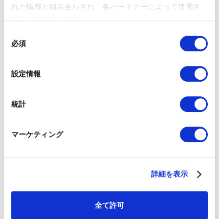
れた情報と組み合わされ、各パートナーによって使用さ
要なデータを1つのプラットフォームで管理することが可能とな
りました。
れることがあります。
同
必須
意
CoverflexとAnthropicのケーススタディは、Clayが実現する生
の
産性への効果を示しています。Coverflexではインテントシグナ
ルベースの自動化によってターゲットの精度が高まり、アウト
選
設定情報
リーチの効果が飛躍的に向上しました。一方で、Anthropicでは
択
データプロバイダの統合とエンリッチメント機能を用いること
で、少人数チームでも迅速なインバウンドリード管理が実現
統計
し、効率性が向上しました。これらの導入事例から、企業が営
業活動においてデータの質と精度を高めることで、業務の効率
化やコスト削減を達成できることが明らかになっています。
マーケティング
-
: CoverflexとAnthropicの両
ワークフローのカスタマイズを重視
社が証明するように、企業固有のニーズに合わせてClayをカス
タマイズすることで、導入効果が最大化されます。
詳細を表示
-
: Clayのシグナルベースの自動化は、ター
自動化とシグナル追跡
ゲットの精度を高め、企業が最も関連性の高いリードに集中で
きるよう支援します。
全て許可
-
: データプロバイダを統合し、Clayを中心にデ
データの集中管理