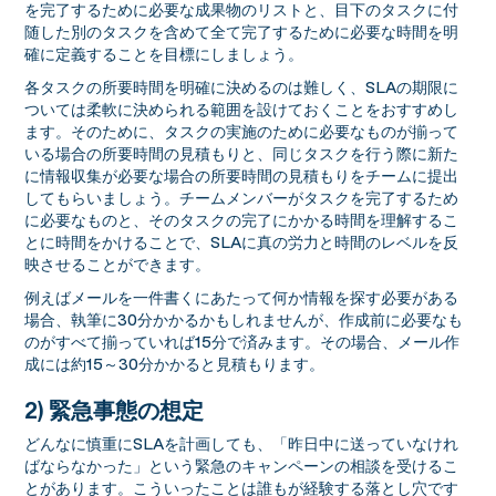
を完了するために必要な成果物のリストと、目下のタスクに付
随した別のタスクを含めて全て完了するために必要な時間を明
確に定義することを目標にしましょう。
各タスクの所要時間を明確に決めるのは難しく、SLAの期限に
ついては柔軟に決められる範囲を設けておくことをおすすめし
ます。そのために、タスクの実施のために必要なものが揃って
いる場合の所要時間の見積もりと、同じタスクを行う際に新た
に情報収集が必要な場合の所要時間の見積もりをチームに提出
してもらいましょう。チームメンバーがタスクを完了するため
に必要なものと、そのタスクの完了にかかる時間を理解するこ
とに時間をかけることで、SLAに真の労力と時間のレベルを反
映させることができます。
例えばメールを一件書くにあたって何か情報を探す必要がある
場合、執筆に30分かかるかもしれませんが、作成前に必要なも
のがすべて揃っていれば15分で済みます。その場合、メール作
成には約15～30分かかると見積もります。
2) 緊急事態の想定
どんなに慎重にSLAを計画しても、「昨日中に送っていなけれ
ばならなかった」という緊急のキャンペーンの相談を受けるこ
とがあります。こういったことは誰もが経験する落とし穴です