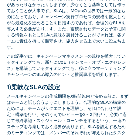
があったりなかったりしますが、少なくとも基準としては作っ
ておくことが大事です。SLAは、MOpsの世界では一般的なも
のになっており、キャンペーン実行プロセスの規模を拡大しな
がら最適化を進めることを目指すのであれば、合理的なSLAを
導入する必要があります。また、蓄積されたデータと予算に関
する情報をもとにSLAの意味を裏付けることができれば、各チ
ームに責任を持って順守させ、協力させる上で大いに役立ちま
す。
この記事では、キャンペーンマネジメントの規模を拡大してい
るタイミングでも、新たにCoE（センター・オブ・エクセレン
ス）を構築しているタイミングでも、役に立つマーケティング
キャンペーンのSLA導入のヒントと推奨事項を紹介します。
1)柔軟なSLAの設定
メールキャンペーンの作成期限をX時間以内と決める前に、まず
はチームと話し合うようにしましょう。合理的なSLAの構築の
ためには、チームがリクエストを理解し、それに合わせて設
定・構築を行い、そのうえでレビューを2～3回行い、必要に応
じて最終承認・スケジュール・ローンチをするという、一連の
ステップを考慮しておく必要があります。SLAを設定するため
のミーティングでは、メンバーのそれぞれが与えられたタスク