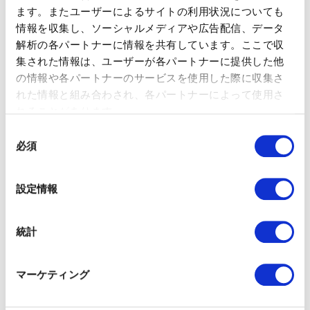
ます。またユーザーによるサイトの利用状況についても
ここまで、SLAを作成するうえでのポイントを紹介してきまし
情報を収集し、ソーシャルメディアや広告配信、データ
たが、はじめてSLAを作成する方や、SLAを作成したものの、
適切かどうかいまいち判断がつかない、という方も多くいらっ
解析の各パートナーに情報を共有しています。ここで収
しゃるのではないでしょうか。ここで、一般的なプログラムの
集された情報は、ユーザーが各パートナーに提供した他
作成時間を紹介します。
の情報や各パートナーのサービスを使用した際に収集さ
プログラムの複雑さによって作業時間は異なってきますが、
シ
れた情報と組み合わされ、各パートナーによって使用さ
です。
ンプルなプログラムを前提にした例
れることがあります。
メールプログラム
同
必須
メールプログラムの作成、メールアセットを1つ作成、
内容:
意
QA、承認と修正、スマートキャンペーンの有効化と削除
の
標準作業時間: 45分
選
設定情報
ウェビナープログラム
択
ウェビナープログラムの作成、ランディングページを3つ
内容:
作成（登録ページ、登録完了ページ、オンデマンドページ）、
統計
登録完了メール、消費レポートの作成、リマインダーメールを2
つ作成、講演者登録フォームの案内を作成、承認と修正、スマ
ートキャンペーンの有効化と削除
マーケティング
3時間
標準作業時間:
リストインポート