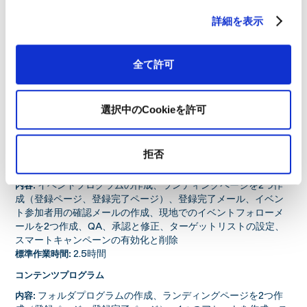
プログラムの作成、提供されたリストの管理、リストのア
内容:
詳細を表示
ップロード、スマートキャンペーンの有効化
45分
標準作業時間:
全て許可
ナーチャリングプログラム
エンゲージメントプログラムの作成、各メールのためのテ
内容:
ンプレートプログラムの作成、各メールの作成、スマートキャ
選択中のCookieを許可
ンペーンの作成、ターゲットリストの設定、プログラムの有効
化（オーディエンスの観測を含む）
8時間以上
標準作業時間:
拒否
イベントプログラム
イベントプログラムの作成、ランディングページを2つ作
内容:
成（登録ページ、登録完了ページ）、登録完了メール、イベン
ト参加者用の確認メールの作成、現地でのイベントフォローメ
ールを2つ作成、QA、承認と修正、ターゲットリストの設定、
スマートキャンペーンの有効化と削除
2.5時間
標準作業時間:
コンテンツプログラム
フォルダプログラムの作成、ランディングページを2つ作
内容: