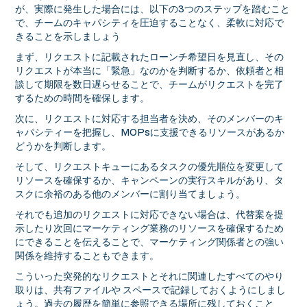
が、実際に発生した場合には、以下の3つのステップを踏むこと
で、チームのキャパシティを圧迫することなく、柔軟に対応で
きることを示しましょう
まず、リクエストに記載されたローンチ希望日を見直し、その
リクエストが本当に「緊急」なのかを判断するか、依頼者と相
談して期限を数日遅らせることで、チームがリクエストを完了
するための時間を確保します。
次に、リクエストに対応する担当者を決め、そのメンバーのキ
ャパシティーを把握し、MOPsに支援できるリソースがあるか
どうかを判断します。
そして、リクエストキューにあるタスクの優先順位を変更して
リソースを確保するか、キャンペーンの実行スキルがあり、タ
スクに余裕のある他のメンバーに割り当てましょう。
それでも追加のリクエストに対応できない場合は、代替案を提
示したり次回にマーケティング業務のリソースを確保するため
にできることを伝えることで、マーケティング関係者との強い
関係を維持することもできます。
こういった突発的なリクエストとそれに関連したすべてのやり
取りは、共有ファイルや スペースで記録しておくようにしまし
ょう。過去の履歴を簡単に参照できる場所に残しておくこと