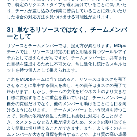
で、特定のリクエストタイプが遅れ続けていることに気づいた
り、チームが差し込みの作業に苦労していることに気づいたり
した場合の対応方法を見つけ出せる可能性があります。
3）単なるリソースではなく、チームメンバ
ーとして
リソースとチームメンバーでは、捉え方が異なります。MOps
チームでは、リソースは特定の目的と用途を持つツールやアイ
テムとして捉えられがちですが、チームメンバーは、共有され
た目標を達成するために不可欠な、常に進化し続けるスキルセ
ットを持つ個人として捉えられます。
これをMOpsチームに当てはめると、リソースはタスクを完了
させることに集中する個人を表し、その責任はタスクの完了で
終わります。しかし、チームの文化をビジネス上のより大きな
目標に貢献することに重点を置いていれば、チームメンバーは
自分の貢献だけでなく、他のメンバーを助けることにも目を向
けるようになります。「チームメンバー」という視点を持つこ
とで、緊急の依頼が発生した際にも柔軟に対応することがで
き、タスクをこなせる人数が増えるため、タスクの割り当てを
より簡単に切り替えることができます。また、より多くのチー
ムメンバーが大きな目標を共有することで、より質の高い成果