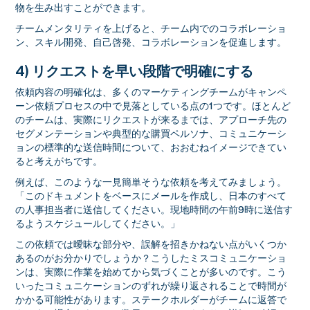
物を生み出すことができます。
チームメンタリティを上げると、チーム内でのコラボレーショ
ン、スキル開発、自己啓発、コラボレーションを促進します。
4) リクエストを早い段階で明確にする
依頼内容の明確化は、多くのマーケティングチームがキャンペ
ーン依頼プロセスの中で見落としている点の1つです。ほとんど
のチームは、実際にリクエストが来るまでは、アプローチ先の
セグメンテーションや典型的な購買ペルソナ、コミュニケーシ
ョンの標準的な送信時間について、おおむねイメージできてい
ると考えがちです。
例えば、このような一見簡単そうな依頼を考えてみましょう。
「このドキュメントをベースにメールを作成し、日本のすべて
の人事担当者に送信してください。現地時間の午前9時に送信す
るようスケジュールしてください。」
この依頼では曖昧な部分や、誤解を招きかねない点がいくつか
あるのがお分かりでしょうか？こうしたミスコミュニケーショ
ンは、実際に作業を始めてから気づくことが多いのです。こう
いったコミュニケーションのずれが繰り返されることで時間が
かかる可能性があります。ステークホルダーがチームに返答で