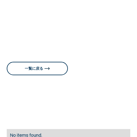
書に
「マーケティングオペレーション（MOps）の教科
書 専門チームでマーケターの生産性を上げる米国発の
新常識」（MarkeZine BOOKS）
と、
レベニューオペレ
ーション(RevOps)の教科書 部門間のデータ連携を図り収
益を最大化する米国発の新常識（MarkeZine BOOKS）
がある。
一覧に戻る
おすすめ記事
No items found.