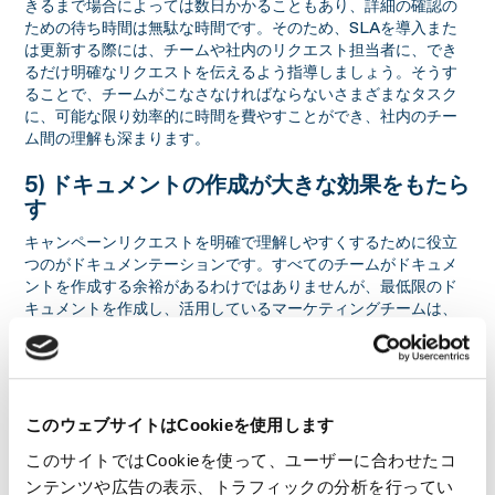
きるまで場合によっては数日かかることもあり、詳細の確認の
ための待ち時間は無駄な時間です。そのため、SLAを導入また
は更新する際には、チームや社内のリクエスト担当者に、でき
るだけ明確なリクエストを伝えるよう指導しましょう。そうす
ることで、チームがこなさなければならないさまざまなタスク
に、可能な限り効率的に時間を費やすことができ、社内のチー
ム間の理解も深まります。
5) ドキュメントの作成が大きな効果をもたら
す
キャンペーンリクエストを明確で理解しやすくするために役立
つのがドキュメンテーションです。すべてのチームがドキュメ
ントを作成する余裕があるわけではありませんが、最低限のド
キュメントを作成し、活用しているマーケティングチームは、
そうでないチームに比べてMOPsのリクエストを理解するのが
はるかに簡単です。最小限からでも良いので、リクエストを上
げる側がよくつまづく箇所を特定し、そのガイドとなるドキュ
メントを作ることでチームの潜在的な不満や燃え尽きを軽減
し、SLAプロセスを合理化しながら規模を拡大し続けることが
このウェブサイトはCookieを使用します
できるでしょう。
このサイトではCookieを使って、ユーザーに合わせたコ
標準的なプログラム作成のSLA（時間）
ンテンツや広告の表示、トラフィックの分析を行ってい