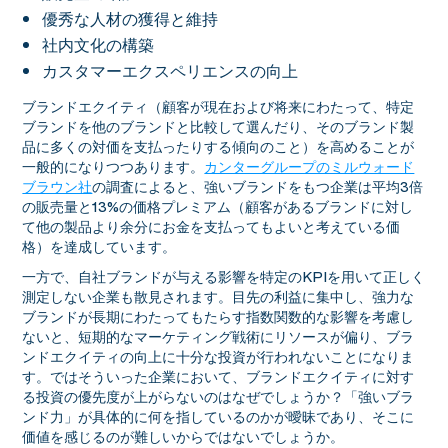
優秀な人材の獲得と維持
社内文化の構築
カスタマーエクスペリエンスの向上
ブランドエクイティ（顧客が現在および将来にわたって、特定
ブランドを他のブランドと比較して選んだり、そのブランド製
品に多くの対価を支払ったりする傾向のこと）を高めることが
一般的になりつつあります。
カンターグループのミルウォード
ブラウン社
の調査によると、強いブランドをもつ企業は平均3倍
の販売量と13%の価格プレミアム（顧客があるブランドに対し
て他の製品より余分にお金を支払ってもよいと考えている価
格）を達成しています。
一方で、自社ブランドが与える影響を特定のKPIを用いて正しく
測定しない企業も散見されます。目先の利益に集中し、強力な
ブランドが長期にわたってもたらす指数関数的な影響を考慮し
ないと、短期的なマーケティング戦術にリソースが偏り、ブラ
ンドエクイティの向上に十分な投資が行われないことになりま
す。ではそういった企業において、ブランドエクイティに対す
る投資の優先度が上がらないのはなぜでしょうか？「強いブラ
ンド力」が具体的に何を指しているのかが曖昧であり、そこに
価値を感じるのが難しいからではないでしょうか。