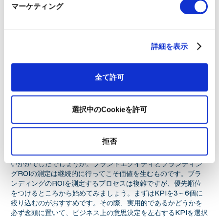
マーケティング
マーケットシェア
売上高
収益性
詳細を表示
獲得単価
ブランド評価
全て許可
ファイナンスKPIは特にブランディングのROIを証明します。マ
ーケットシェア、売上高、収益性、事業評価額の増加、顧客獲
得コストの減少を見れば、その企業が強いブランドを持ってい
選択中のCookieを許可
るかどうか明確に把握することができるのです。
拒否
まとめ
いかがでしたでしょうか。ブランドエクイティとブランディン
グROIの測定は継続的に行ってこそ価値を生むものです。ブラ
ンディングのROIを測定するプロセスは複雑ですが、優先順位
をつけるところから始めてみましょう。まずはKPIを3～6個に
絞り込むのがおすすめです。その際、実用的であるかどうかを
必ず念頭に置いて、ビジネス上の意思決定を左右するKPIを選択