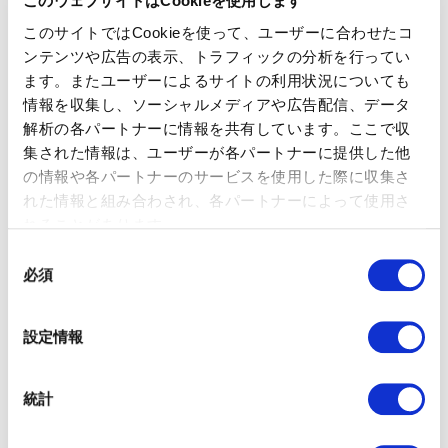
このウェブサイトはCookieを使用します
は、購入、ロイヤルティ、ファイナンスの3つのカテゴリーがあ
ります。
このサイトではCookieを使って、ユーザーに合わせたコ
ンテンツや広告の表示、トラフィックの分析を行ってい
1. 購買KPI
ます。またユーザーによるサイトの利用状況についても
リード数
情報を収集し、ソーシャルメディアや広告配信、データ
売上高
解析の各パートナーに情報を共有しています。ここで収
成約率
集された情報は、ユーザーが各パートナーに提供した他
の情報や各パートナーのサービスを使用した際に収集さ
優先度
れた情報と組み合わされ、各パートナーによって使用さ
価格プレミアム
れることがあります。
2. ロイヤリティKPI
同
必須
意
顧客満足度
の
リピート購入
選
設定情報
紹介
択
リテンション
LTV（顧客生涯価値）
統計
3. ファイナンスKPI