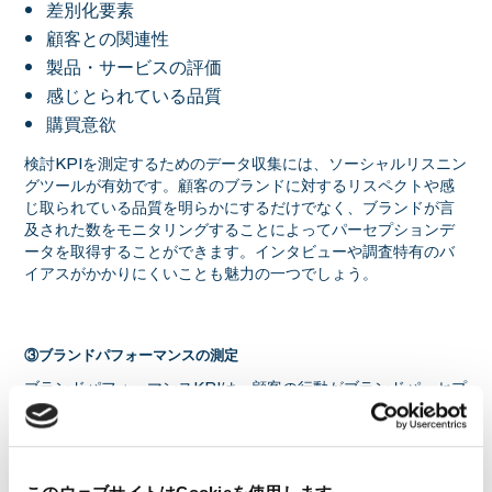
差別化要素
顧客との関連性
製品・サービスの評価
感じとられている品質
購買意欲
検討KPIを測定するためのデータ収集には、ソーシャルリスニン
グツールが有効です。顧客のブランドに対するリスペクトや感
じ取られている品質を明らかにするだけでなく、ブランドが言
及された数をモニタリングすることによってパーセプションデ
ータを取得することができます。インタビューや調査特有のバ
イアスがかかりにくいことも魅力の一つでしょう。
③ブランドパフォーマンスの測定
ブランドパフォーマンスKPIは、顧客の行動がブランドパーセプ
ションにどのように影響されるかを示すものです。ここでは1回
の購買行動と、ブランドロイヤルティに相当する行動、例えば
リピート購入やブランドアンバサダー行動（他者への紹介）の
両方を確認する必要があり、ブランドパフォーマンスのKPIに