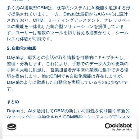
多くのAI搭載型CRMは、既存のシステムにAI機能を追加する形
で提供されています。一方、Day.aiは最初からAIを中心に設計
されており、CRM、ミーティングアシスタント、ナレッジベー
スの機能を一体化した統合型ソリューションを提供していま
す。ユーザーは複数のツールを切り替える必要がなく、シーム
レスな体験が可能です。
2. 自動化の徹底
Day.aiは、顧客との会話や取引情報を自動的にキャプチャし、
整理・分析します。これにより、手動でのデータ入力や更新の
手間を大幅に削減し、営業担当者が本来の業務に集中できる環
境を提供します。他のCRMでも自動化機能は存在しますが、
Day.aiのように徹底した自動化を実現しているものは少ないで
す。
まとめ
Day.aiは、AIを活用してCRMの新しい可能性を切り開く革新的
なツールです。自動化されたCRM機能、ミーティングアシスタ
ント、ナレッジベースにより、業務効率と顧客体験を向上させ
ます。直感的な操作性と顧客中心の設計が高く評価され、企業
における迅速な意思決定を支援します。その可能性は多くのビ