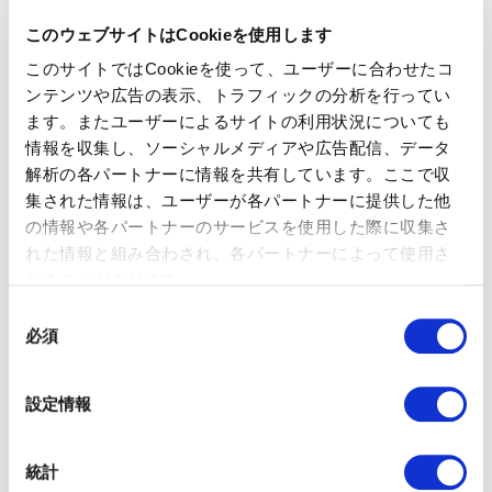
ジネスリーダーや専門家から注目されており、今後も注目が離
せません。
このウェブサイトはCookieを使用します
このサイトではCookieを使って、ユーザーに合わせたコ
ンテンツや広告の表示、トラフィックの分析を行ってい
ます。またユーザーによるサイトの利用状況についても
情報を収集し、ソーシャルメディアや広告配信、データ
解析の各パートナーに情報を共有しています。ここで収
集された情報は、ユーザーが各パートナーに提供した他
の情報や各パートナーのサービスを使用した際に収集さ
れた情報と組み合わされ、各パートナーによって使用さ
れることがあります。
同
必須
意
の
選
設定情報
択
統計