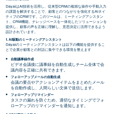
Day.aiはAI技術を活用し、従来型CRMの複雑な操作や手動入力
の課題を解決することで、顧客とのつながりを強化するAIネイ
ティブのCRMです。このツールは、ミーティングアシスタン
ト、CRM機能、ナレッジベースを一体化したソリューションを
提供し、顧客の声を正確に理解し、意思決定に活用できるよう
設計されています。
1. AI駆動のミーティングアシスタント
Day.aiのミーティングアシスタントは以下の機能を提供するこ
とで企業が顧客との対話に集中できる環境を整えます
自動議事録作成
ビデオ会議後に議事録を自動生成しチーム全体で会
議内容を正確に共有できます。
フォローアップメールの自動生成
会議の要点やアクションアイテムをまとめたメール
を自動作成し、人間らしい文体で送信します。
フォローアップリマインダー
タスクの漏れを防ぐため、適切なタイミングでフォ
ローアップのリマインダーを通知します。