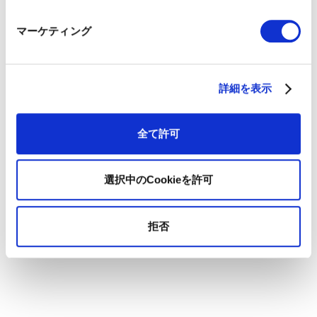
マーケティング
Iku Hirosaki
|
廣崎 依久
取締役 兼 COO ｜ Board Member and Chief Operating
Officer
詳細を表示
株式会社マルケト（現アドビ株式会社）にてインターン
終了後、渡米。シリコンバレーのEd Tech企業、
Courseraにてフィールドマーケティング及びエンタープ
全て許可
ライズマーケティングオペレーションに従事。その後シ
ンガポールに渡りDSPベンダーのMediaMathにてAPAC
地域のフィールドマーケティング及びマーケティングオ
選択中のCookieを許可
ペレーションを担当。01GROWTHでは教育サービスの
開発に加え、国内外のコンサルティング業務を行う。著
書に
「マーケティングオペレーション（MOps）の教科
書 専門チームでマーケターの生産性を上げる米国発の
拒否
新常識」（MarkeZine BOOKS）
と、
レベニューオペレ
ーション(RevOps)の教科書 部門間のデータ連携を図り収
益を最大化する米国発の新常識（MarkeZine BOOKS）
がある。