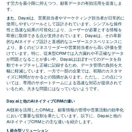
す労力を最小限に抑えつつ、顧客データの有効活用を促進しま
す。
Day.aiは、営業担当者やマーケティング担当者が日常的に
また、
使用しやすいツールとして設計されています。シンプルな操作
性と迅速な結果の可視化により、ユーザーが必要とする情報を
即座に取得できる点が支持されています。Day.aiは、その革新
的なAIネイティブ設計と直感的なユーザーエクスペリエンスに
より、多くのビジネスリーダーや営業担当者から高い評価を受
けています。特に、従来型CRMでは入力漏れや不正確なデータ
が問題となることが多い中、Day.aiはほぼすべてのデータを自
動でキャプチャし正確に記録するため、データ管理の負担を大
幅に軽減しています。一方で一部の企業では、初期のカスタマ
イズに時間がかかるとの指摘があります。ただし、この点につ
いては、専用のサポートチームによる迅速な対応が提供されて
いるため、大きな問題にはなっていないようです。
Day.aiと他のAIネイティブCRMの違い
AI技術を活用したCRMは、顧客情報の管理や営業活動の効率化
において重要な役割を果たしています。以下に、Day.aiと他の
AIネイティブCRMとの主な違いを紹介します。
1. 統合型ソリューション