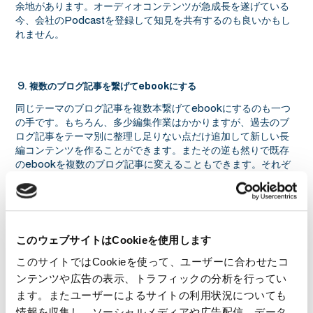
余地があります。オーディオコンテンツが急成長を遂げている
今、会社のPodcastを登録して知見を共有するのも良いかもし
れません。
複数のブログ記事を繋げてebookにする
同じテーマのブログ記事を複数本繋げてebookにするのも一つ
の手です。もちろん、多少編集作業はかかりますが、過去のブ
ログ記事をテーマ別に整理し足りない点だけ追加して新しい長
編コンテンツを作ることができます。またその逆も然りで既存
のebookを複数のブログ記事に変えることもできます。それぞ
れのブログ記事の最後で、「詳細はXX ebookで」とダウンロー
ドを訴求することもできるでしょう。
このウェブサイトはCookieを使用します
チートシートにする
このサイトではCookieを使って、ユーザーに合わせたコ
ebookを作る過程でチートシートも一緒に作ると良いでしょ
ンテンツや広告の表示、トラフィックの分析を行ってい
う。要点だけをまとめたものを１ページのPDFにまとめること
でライトなコンテンツにしてダウンロード訴求のきっかけにも
ます。またユーザーによるサイトの利用状況についても
できます。
情報を収集し、ソーシャルメディアや広告配信、データ