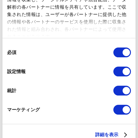
解析の各パートナーに情報を共有しています。ここで収
集された情報は、ユーザーが各パートナーに提供した他
の情報や各パートナーのサービスを使用した際に収集さ
コンテンツマーケティングは時間と労力のかかる施策ですから
既存コンテンツを最大限活用したいところですよね。リサイク
れた情報と組み合わされ、各パートナーによって使用さ
ルしたコンテンツは一気に出すのではなく他のコンテンツと混
れることがあります。
ぜながら時間をずらしバランスよく共有することで、オーディ
同
エンスに飽きられずにエンゲージメントを高めることができま
必須
す。コンテンツリサイクルを通してコンテンツのライフスパン
意
とリーチを拡大することができます。是非実践してみてはいか
の
がでしょうか。
選
設定情報
択
統計
マーケティング
詳細を表示