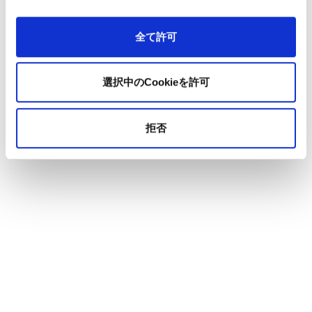
全て許可
選択中のCookieを許可
拒否
Iku Hirosaki
|
廣崎 依久
取締役 兼 COO ｜ Board Member and Chief Operating
Officer
株式会社マルケト（現アドビ株式会社）にてインターン
終了後、渡米。シリコンバレーのEd Tech企業、
Courseraにてフィールドマーケティング及びエンタープ
ライズマーケティングオペレーションに従事。その後シ
ンガポールに渡りDSPベンダーのMediaMathにてAPAC
地域のフィールドマーケティング及びマーケティングオ
ペレーションを担当。01GROWTHでは教育サービスの