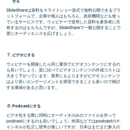
せる
SlideShareは資料をスライドショー形式で無料公開できるプラ
ットフォームで、企業や個人はもちろん、政府機関なども使っ
ているサービスです。ウェビナーで使用した資料を参加者に共
有するのはもちろんですが、SlideShareで一般公開することで
更にオーディエンスを広げましょう。
ビデオにする
ウェビナーを開催したら同じ要領でビデオコンテンツにするの
も良いでしょう。昔に比べてビデオコンテンツの作成コストは
大きく下がっています。業界にもよりますがビデオコンテンツ
はより良いエンゲージメントを実現できることも多いので検討
する価値があると思います。
Podcastにする
ビデオ化する際に同時にオーディオのみのファイルを作って
podcastにするのも良いでしょう。米国などではpodcastのチ
ャンネルが乱立し競争が激しいですが、日本はまだまだ参入の