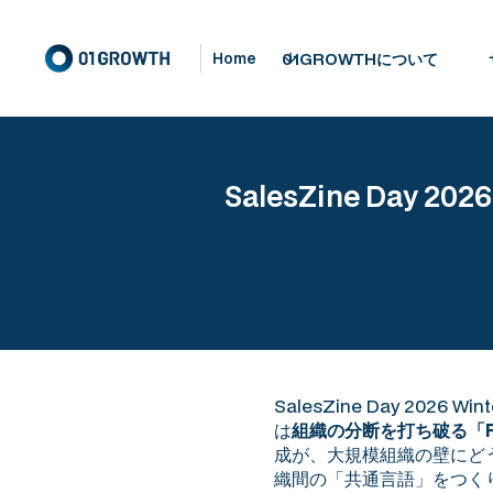
01GROWTHについて
Home
SalesZine Day 
SalesZine Day 20
は
組織の分断を打ち破る「R
成が、大規模組織の壁にど
織間の「共通言語」をつく