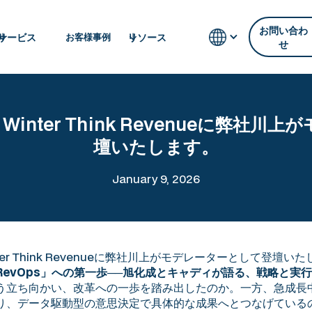
お問い合わ
サービス
リソース
お客様事例
せ
2026 Winter Think Revenueに
壇いたします。
January 9, 2026
26 Winter Think Revenueに弊社川上がモデレーターとして
evOps」への第一歩──旭化成とキャディが語る、戦略と実
う立ち向かい、改革への一歩を踏み出したのか。一方、急成長
り、データ駆動型の意思決定で具体的な成果へとつなげている