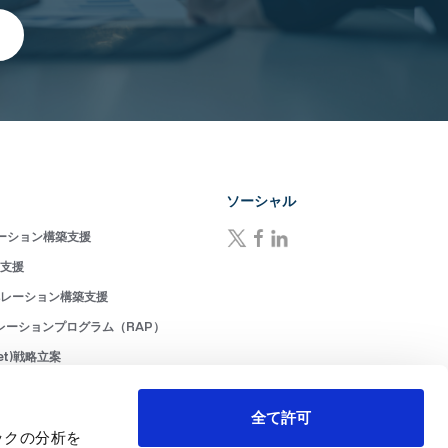
ソーシャル
ーション構築支援
成支援
ペレーション構築支援
レーションプログラム（RAP）
ket)戦略立案
ーション(MOps)構築支援
ョン(RevOps)構築支援
全て許可
ックの分析を
入・活用支援