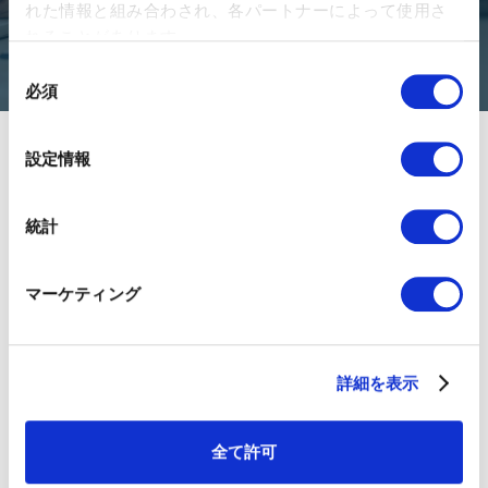
れた情報と組み合わされ、各パートナーによって使用さ
お問い合わせ
れることがあります。
同
必須
意
の
選
設定情報
択
統計
01GROWTHについて
マーケティング
チームメンバー
ニュースリリース
詳細を表示
採用情報
お客様事例
01BLOG
全て許可
書籍