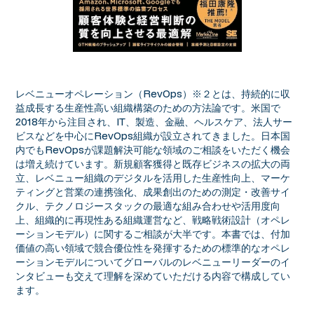
レベニューオペレーション（RevOps）※２とは、持続的に収
益成長する生産性高い組織構築のための方法論です。米国で
2018年から注目され、IT、製造、金融、ヘルスケア、法人サー
ビスなどを中心にRevOps組織が設立されてきました。日本国
内でもRevOpsが課題解決可能な領域のご相談をいただく機会
は増え続けています。新規顧客獲得と既存ビジネスの拡大の両
立、レベニュー組織のデジタルを活用した生産性向上、マーケ
ティングと営業の連携強化、成果創出のための測定・改善サイ
クル、テクノロジースタックの最適な組み合わせや活用度向
上、組織的に再現性ある組織運営など、戦略戦術設計（オペレ
ーションモデル）に関するご相談が大半です。本書では、付加
価値の高い領域で競合優位性を発揮するための標準的なオペレ
ーションモデルについてグローバルのレベニューリーダーのイ
ンタビューも交えて理解を深めていただける内容で構成してい
ます。