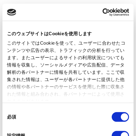
丸井達郎｜ゼロワングロース株
このウェブサイトはCookieを使用します
式会社 代表取締役
このサイトではCookieを使って、ユーザーに合わせたコ
株式会社マルケト(現アドビ株
ンテンツや広告の表示、トラフィックの分析を行ってい
式会社)にてセールス及びマー
ケティング分野の戦略コンサ
ます。またユーザーによるサイトの利用状況についても
ルタントとして、実現性の高
情報を収集し、ソーシャルメディアや広告配信、データ
い戦術設計に重点を置いたフ
解析の各パートナーに情報を共有しています。ここで収
レームワークを活用して、多
集された情報は、ユーザーが各パートナーに提供した他
くの顧客企業のDXを成功に導
の情報や各パートナーのサービスを使用した際に収集さ
く。また、グローバルでわず
か6名しかいない戦略コンサ
れた情報と組み合わされ、各パートナーによって使用さ
ルティングチームにも所属
れることがあります。
し、グローバル規模の大型プロジェクトもリードした。オンラ
同
イン広告やウェブサイト最適化、マーケティングオートメーシ
必須
意
ョン及びSFAをはじめとしたセールステックまで幅広い知識を
有し、自身もマーケターとして、企業の成長に大きく貢献した
の
経験を持つ。テクノロジースタートアップ企業の海外進出など
選
設定情報