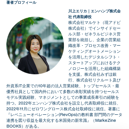
著者プロフィール
川上エリカ｜エンハンプ株式会
社 代表取締役
株式会社マルケト（現アドビ
株式会社）でインサイドセー
ルス部・ゼネラルビジネス営
業部を統括し、企業の営業組
織改革・プロセス改善・マー
ケティングオートメーション
を活用したデジタルシフト・
スタートアップにおけるテク
ノロジーを活用した組織構築
を支援。株式会社みずほ銀
行、株式会社リクルート及び
外資系IT企業での10年超の法人営業経験、トップセールス・最
優秀社員として国内外において多数の表彰実績を持つセールス
モデル実践経験、マネジメントとしての事業成長牽引の経験を
持つ。2022年エンハンプ株式会社を設立し代表取締役に就任、
2022年11月にゼロワングロース株式会社取締役に就任。著書に
『レベニューオペレーション(RevOps)の教科書 部門間のデータ
連携を図り収益を最大化する米国発の新常識』（MarkeZine
BOOKS）がある。