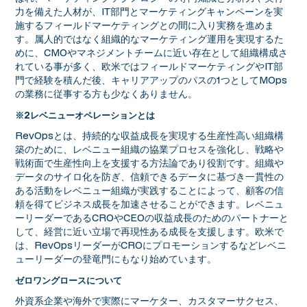
力を備えた人材が、IT部門とマーケティングキャンペーンを実
施するフィールドマーケティングとの間に入り実務を進めま
す。属人的ではなく組織的なマーケティング運用を実現するた
めに、CMOやマネジメントチームに近い存在として組織構成さ
れている事が多く、欧米ではフィールドマーケティングやIT部
門で経験を積んだ後、キャリアアップのパスの1つとしてMOps
の業務に従事する方も少なくありません。
※2レベニューオペレーションとは
RevOpsとは、持続的な収益成長を実現する生産性高い組織構
築のために、レベニュー組織の協業プロセスを強化し、戦略や
戦術面で生産性向上を支援する方法論であり役割です。組織や
データのサイロ化を防ぎ、信頼できるデータに基づき一貫性の
ある活動をレベニュー組織が実践することによって、顧客の信
頼を得てビジネス成長を加速させることができます。レベニュ
ーリーダーであるCROやCEOの収益成長のためのパートナーと
して、経営に近い立場で再現性ある成長を支援します。欧米で
は、RevOpsリーダーがCROにプロモーションするなどレベニ
ューリーダーの登竜門にもなり始めています。
ゼロワングロースについて
外資系企業や海外で実際にマーケター、カスタマーサクセス、