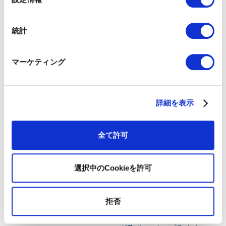
にも従事している。仏INSEADにてCGM(Certificate in Global
択
Management)プログラム修了｡著書に『「数字指向」のマーケ
ティング データに踊らされないための数字の読み方・使い方
統計
（MarkeZine BOOKS）』『マーケティングオペレーション
（MOps）の教科書 専門チームでマーケターの生産性を上げ
る米国発の新常識』（MarkeZine BOOKS）『レベニューオペ
レーション(RevOps)の教科書〜部門間のデータ連携を図り収益
マーケティング
を最大化する米国発の新常識〜』（MarkeZine BOOKS）があ
る。
詳細を表示
廣崎依久｜ゼロワングロース株
全て許可
式会社 取締役COO
大学在学中に株式会社マルケ
ト（現アドビ株式会社）にて
マーケティングインターン終
選択中のCookieを許可
了後、渡米。大学院にてマー
ケティングを学んだ後シリコ
ンバレーに移りEd Techのス
拒否
タートアップ企業、Cousera
にてフィールドマーケティン