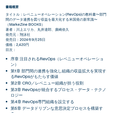
書籍概要
タイトル：レベニューオペレーション(RevOps)の教科書〜部門
間のデータ連携を図り収益を最大化する米国発の新常識〜
（MarkeZine BOOKS）
著者：川上エリカ、丸井達郎、廣崎依久
発売元：翔泳社
発売日：2024年9月25日
価格：2,420円
目次：
序章 注目されるRevOps（レベニューオペレーショ
ン）
第1章 部門間の連携を強化し組織の収益拡大を実現す
るRevOpsがもたらす価値
第2章 CRO／レベニュー組織が担う役割
第3章 RevOpsが統合するプロセス・データ・テクノ
ロジー
第4章 RevOps専門組織を設立する
第5章 データドリブンな意思決定プロセスを構築す