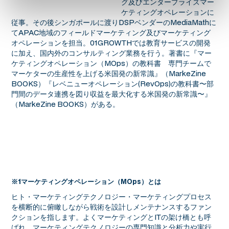
グ及びエンタープライズマー
ケティングオペレーションに
従事。その後シンガポールに渡りDSPベンダーのMediaMathに
てAPAC地域のフィールドマーケティング及びマーケティング
オペレーションを担当。01GROWTHでは教育サービスの開発
に加え、国内外のコンサルティング業務を行う。著書に『マー
ケティングオペレーション（MOps）の教科書 専門チームで
マーケターの生産性を上げる米国発の新常識』（MarkeZine
BOOKS）『レベニューオペレーション(RevOps)の教科書〜部
門間のデータ連携を図り収益を最大化する米国発の新常識〜』
（MarkeZine BOOKS）がある。
※1マーケティングオペレーション（MOps）とは
ヒト・マーケティングテクノロジー・マーケティングプロセス
を横断的に俯瞰しながら戦術を設計しメンテナンスするファン
クションを指します。よくマーケティングとITの架け橋とも呼
ばれ、マーケティングテクノロジーの専門知識と分析力や実行