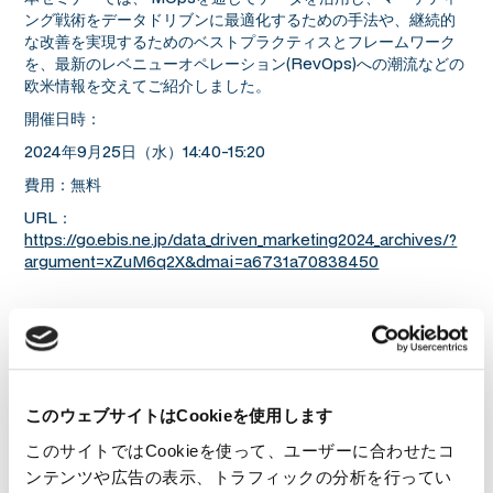
ング戦術をデータドリブンに最適化するための手法や、継続的
な改善を実現するためのベストプラクティスとフレームワーク
を、最新のレベニューオペレーション(RevOps)への潮流などの
欧米情報を交えてご紹介しました。
開催日時：
2024年9月25日（水）14:40-15:20
費用：無料
URL：
https://go.ebis.ne.jp/data_driven_marketing2024_archives/?
argument=xZuM6q2X&dmai=a6731a70838450
このウェブサイトはCookieを使用します
このサイトではCookieを使って、ユーザーに合わせたコ
一覧に戻る
ンテンツや広告の表示、トラフィックの分析を行ってい