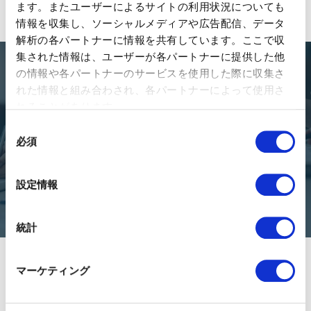
ます。またユーザーによるサイトの利用状況についても
情報を収集し、ソーシャルメディアや広告配信、データ
解析の各パートナーに情報を共有しています。ここで収
集された情報は、ユーザーが各パートナーに提供した他
の情報や各パートナーのサービスを使用した際に収集さ
Let's
Talk
!
れた情報と組み合わされ、各パートナーによって使用さ
れることがあります。
同
レベニュー組織に関する課題やお悩みについて、ぜひお気軽にご
必須
意
相談ください。
の
選
お問い合わせ
設定情報
択
統計
マーケティング