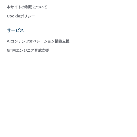
本サイトの利用について
Cookieポリシー
サービス
AIコンテンツオペレーション構築支援
GTMエンジニア育成支援
ゼロタッチCRMオペレーション構築支援
レベニューアクセラレーションプログラム（RAP）
GTM (Go To Market)戦略立案
マーケティングオペレーション(MOps)構築支援
レベニューオペレーション(RevOps)構築支援
クラウドシステム導入・活用支援
レベニュー組織向けAI・データ活用支援
レベニュー人材育成支援