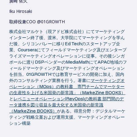
廣崎 依久
Iku Hirosaki
取締役兼COO @01GROWTH
株式会社マルケト（現アドビ株式会社）にてマーケティング
インターン終了後、渡米。大学院にてマーケティングを学ん
だ後、シリコンバレーに移りEd Techのスタートアップ企
業、Courseraにてフィールドマーケティング及びエンタープ
ライズマーケティングオペレーションに従事。その後シンガ
ポールに渡りDSPベンダーのMediaMathにてAPAC地域のフ
ィールドマーケティング及びマーケティングオペレーション
を担当。01GROWTHでは教育サービスの開発に加え、国内
外のコンサルティング業務を行う。著書に
マーケティングオ
ペレーション（MOps）の教科書 専門チームでマーケター
の生産性を上げる米国発の新常識」（MarkeZine BOOKS）
と
レベニューオペレーション(RevOps)の教科書 部門間のデ
ータ連携を図り収益を最大化する米国発の新常識
（MarkeZine BOOKS）
がある。得意分野：デジタルマーケ
ティング戦略立案および運用支援、マーケティングオペレー
ション構築