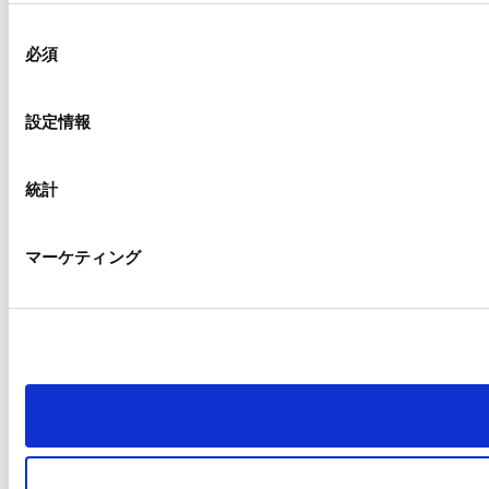
同
必須
意
の
選
設定情報
択
統計
マーケティング