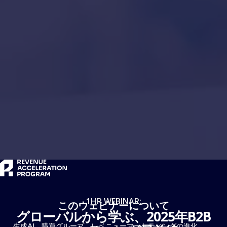
1HR WEBINAR:
このウェビナーについて
グローバルから学ぶ、2025年B2B
生成AI、購買グループ、レベニューマーケティングの進化