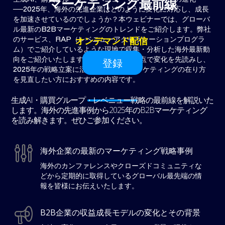
マーケティング最前線
──2025年、海外の先進企業はどのように変化に対応し、成長
を加速させているのでしょうか？本ウェビナーでは、グローバ
ル最新のB2Bマーケティングのトレンドをご紹介します。弊社
のサービス、RAP（レベニューアクセラレーションプログラ
オンデマンド配信
ム）でご紹介しているような現地で収集・分析した海外最新動
向をご紹介いたします。グローバルの視点で変化を先読みし、
登録
2025年の戦略立案に活かしたい方、マーケティングの在り方
を見直したい方におすすめの内容です。
生成AI・購買グループ・レベニュー戦略の最前線を解説いた
します。海外の先進事例から2025年のB2Bマーケティング
を読み解きます。ぜひご参加ください。
海外企業の最新のマーケティング戦略事例
海外のカンファレンスやクローズドコミュニティな
どから定期的に取得しているグローバル最先端の情
報を皆様にお伝えいたします。
B2B企業の収益成長モデルの変化とその背景