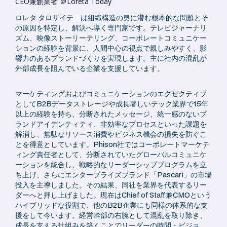
CEO兼創業者 ＠Loreta Today
ロレタ タロザイテ
氏
は組織構造の奥に潜む根本的な問題とそ
の原因を特定し、解決へ導く専門家です。テレビジャーナリ
ズム、映像ストーリーテリング、コーポレートコミュニケー
ションの経験を背景に、人間中心の視点で親しみやすく、影
響力のあるブランドづくりを実現します。主に社内の混乱が
外部成長を阻んでいる企業を支援しています。
マーケティングおよびコミュニケーションのエグゼクティブ
としてB2Bデータストレージや成長著しいテック業界で15年
以上の経験を持ち、分断されたメッセージ、統一感のないブ
ランドアイデンティティ、非効率なプロセスといった課題を
解消し、無駄なリソース消費やビジネス機会の損失を防ぐこ
とを得意としています。Phison社ではコーポレートマーケテ
ィング責任者として、分断されていたグローバルコミュニケ
ーションを統合し、戦略的なリーダーシッププログラムを立
ち上げ、さらにエンタープライズブランド「Pascari」の市場
投入を主導しました。その結果、同社を業界を代表するリー
ダーへと押し上げました。現在はChief of Staff兼CMOという
ハイブリッドな役割で、他のB2B企業にも同様の体系的な支
援をして今います。経営幹部の右腕として混乱を取り除き、
成長を支える仕組みを築くことでリーダーの時間・ビジョ