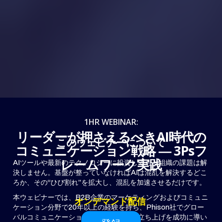
1HR WEBINAR:
リーダーが押さえるべきAI時代の
このウェビナーについて
コミュニケーション戦略 ― 3Psフ
レームワーク実践
AIツールや最新のテクノロジーに投資しても、組織の課題は解
決しません。基盤が整っていなければAIは混乱を解決するどこ
ろか、その“ひび割れ”を拡大し、混乱を加速させるだけです。
本ウェビナーでは、B2B企業のマーケティングおよびコミュニ
オンデマンド配信
ケーション分野で20年以上の経験を持ち、Phison社でグロー
バルコミュニケーション改革やブランド立ち上げを成功に導い