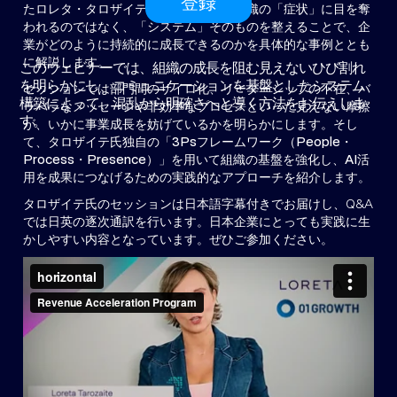
登録
たロレタ・タロザイテ氏をお招きし、組織の「症状」に目を奪
われるのではなく、「システム」そのものを整えることで、企
業がどのように持続的に成長できるのかを具体的な事例ととも
に解説します。
このウェビナーでは、組織の成長を阻む見えないひび割れ
を明らかにし、コミュニケーションを基盤としたシステム
セッションでは部門間のサイロ化、リーダーシップの不在、バ
構築によって、混乱から明確さへと導く方法をお伝えしま
ラバラなメッセージや非効率なプロセスといった見えない摩擦
す。
が、いかに事業成長を妨げているかを明らかにします。そし
て、タロザイテ氏独自の「3Psフレームワーク（People・
Process・Presence）」を用いて組織の基盤を強化し、AI活
用を成果につなげるための実践的なアプローチを紹介します。
タロザイテ氏のセッションは日本語字幕付きでお届けし、Q&A
では日英の逐次通訳を行います。日本企業にとっても実践に生
かしやすい内容となっています。ぜひご参加ください。