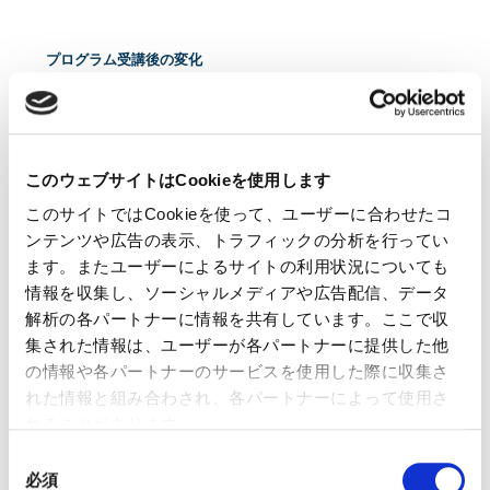
プログラム受講後の変化
プログラムの印象や感想
（二木様）実務に関連するテーマがしっかり網羅されて
おり、学んだ内容やフレームワークを使い、実際の業務
に落とし込みロールプレイするという研修スタイルが知
このウェブサイトはCookieを使用します
識だけで終わらず実践まで繋がっているプログラムだっ
このサイトではCookieを使って、ユーザーに合わせたコ
たと思います。
ンテンツや広告の表示、トラフィックの分析を行ってい
特にマーケティングオペレーションを組織単位で実行す
る重要性や役割を解説いただいたところが印象的でし
ます。またユーザーによるサイトの利用状況についても
た。指数関数的に成長し続けているマーケティングテク
情報を収集し、ソーシャルメディアや広告配信、データ
ノロジーについてキャッチアップしながら自社のオペレ
解析の各パートナーに情報を共有しています。ここで収
ーションを高度化していくことができる人財の重要性に
集された情報は、ユーザーが各パートナーに提供した他
あらためて気づきました。マーケティングとテクノロジ
の情報や各パートナーのサービスを使用した際に収集さ
ーの両方に理解がある人財の獲得や育成は難易度が高い
ですが、組織として早く手を打たなければ実践できてい
れた情報と組み合わされ、各パートナーによって使用さ
る企業との差はますます開いていくという危機感も同時
れることがあります。
に感じています。このプログラムによってそこに着手で
同
きているということは、今後の旭化成グループの伸びし
必須
意
ろとして期待できる部分だとも思いました。