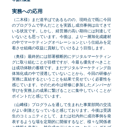
実務への応用
（二木様）まだ道半ばであるものの、現時点で既に今回
のプログラムで学んだことを実践し成功事例は出てきて
いる状況です。しかし、経営層の高い期待には到達して
いないとも思っています。今後は、より一層旭化成建材
の中でマーケティングオペレーションという仕組みを定
着させ組織の収益に貢献していけるよう目指します。
（奥様）最終的には部署横断的にデジタルマーケティン
グに取り組むことが目標ですが、今最も優先すべきこと
は成功体験の蓄積です。まだデジタルマーケティング自
体旭化成の中で浸透していないことから、今回の研修が
実務に直結するということを結果で見せていく必要性を
感じています。そのため今は研修に参加したメンバーが
学びを実務上の成果に繋げることに集中していくことが
ポイントだと感じています。
（山﨑様）プログラムを通して生まれた事業部間の交流
がよい刺激となっていると感じております。今後は受講
生のコミュニティとして、または社内外に成功事例を発
表するような場を定期的に開催するなど、様々な関係者