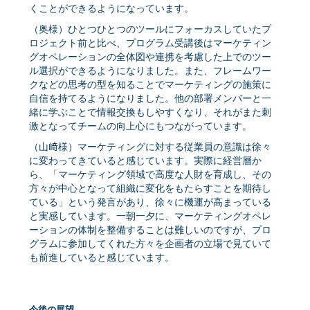
くことができるようになっています。
（奥様）ひとつひとつのツールにフォーカスしていたプ
ロジェクト前と比べ、プログラム受講後はマーケティン
グオペレーションの全体図や連携を考慮した上でのツー
ル選択ができるようになりました。また、フレームワー
クなどの思考の型を知ることでマーケティングの施策に
自信を持てるようになりました。他の部署メンバーと一
緒に学ぶことで情報交換もしやすくなり、それがまた刺
激となってチームの向上心にもつながっています。
（山﨑様）マーケティングに対する従業員の意識は徐々
に変わってきていると感じています。実際に経営層か
ら、「マーケティング領域で高度な人財を育成し、その
方々が中心となって組織に変化をもたらすことを期待し
ている」という発言があり、徐々に機運が高まっている
と実感しています。一朝一夕に、マーケティングオペレ
ーションの体制を整備することは難しいのですが、プロ
グラムに参加してくれた方々を企画者の立場で見ていて
も前進していると感じています。
今後の展望