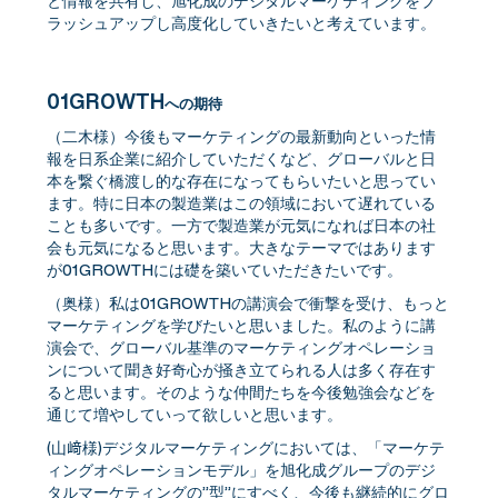
と情報を共有し、旭化成のデジタルマーケティングをブ
ラッシュアップし高度化していきたいと考えています。
01GROWTH
への期待
（二木様）今後もマーケティングの最新動向といった情
報を日系企業に紹介していただくなど、グローバルと日
本を繋ぐ橋渡し的な存在になってもらいたいと思ってい
ます。特に日本の製造業はこの領域において遅れている
ことも多いです。一方で製造業が元気になれば日本の社
会も元気になると思います。大きなテーマではあります
が01GROWTHには礎を築いていただきたいです。
（奥様）私は01GROWTHの講演会で衝撃を受け、もっと
マーケティングを学びたいと思いました。私のように講
演会で、グローバル基準のマーケティングオペレーショ
ンについて聞き好奇心が掻き立てられる人は多く存在す
ると思います。そのような仲間たちを今後勉強会などを
通じて増やしていって欲しいと思います。
(山﨑様)デジタルマーケティングにおいては、「マーケテ
ィングオペレーションモデル」を旭化成グループのデジ
タルマーケティングの”型”にすべく、今後も継続的にグロ