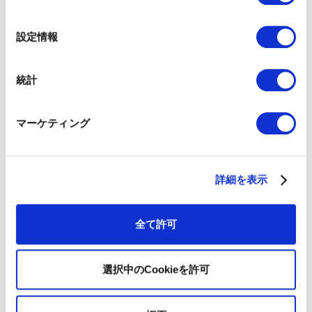
の
（奥様）プログラムを通じてマーケティングの共通認識
選
設定情報
が生まれチームとしての一体感や底上げに繋がったと感
択
じています。また、今まで漠然と実行していた施策がど
のように事業に貢献しているか可視化するためのフレー
統計
ムワークも学べました。
今回のプログラムでは即実践可能な内容が多くありまし
た。例えば社内で目標やプロセスの定義を決めてルール
化していく、サービスレベルアグリーメントをマーケテ
マーケティング
ィング部内でも運用する重要性を学びましたが、既にそ
れを実際に実行でき始めています。このように驚くほど
実務への応用が考えられたプログラム内容が印象深かっ
たです。さらに、組織として実施していくことが一番肝
詳細を表示
だとも感じています。役割や責任を明確化しスキルを高
めることも大切ですが、組織として実践していかなけれ
ば再現性はないので、さらに実践できる組織を増やして
全て許可
いくことができれば会社としても強くなるだろうという
期待感も生まれています。
選択中のCookieを許可