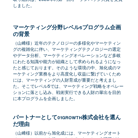
しました。
マーケティング分野レベル
プログラム企画
5
の背景
（山﨑様）近年のテクノロジーの多様化やマーケティン
グの複雑化に伴い、マーケティングテクノロジーの選定
やデータ分析、マーケティングオペレーションなど多岐
にわたる知識や能力が組織として求められるようになっ
たと感じております。そのような環境の中、旭化成のマ
ーケティング業務をより高度化し収益に繋げていくため
には、マーケティングの人財育成が重要だと考えまし
た。そこでレベル5では、マーケティング戦略をオペレー
ションに落とし込み、戦術実行できる人財の輩出を目的
に本プログラムを企画しました。
パートナーとして
株式会社を選ん
01GROWTH
だ理由
（山﨑様）以前から旭化成には、マーケティングオート