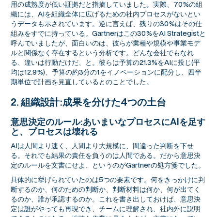
用の成熟度が低い証拠だと指摘していました。実際、70%の組
織には、AIを組織全体に広げるための社内プロセスがないとい
うデータも示されています。逆に言えば、残りの30%はその仕
組みをすでに持っている。Gartnerはこの30%をAI Strategistと
呼んでいましたが、面白いのは、彼らが業種や規模や事業モデ
ルと関係なく存在するという分析です。どんな会社でもなれ
る、違いは行動だけだ、と。彼らは予算の21.3%をAIに投じ(平
均は12.9%)、予算の約3分の1をイノベーションに配分し、四半
期単位で計画を見直しているとのことでした。
2. 組織設計:成果を分けた4つの土台
意思決定のルール:あいまいなプロセスにAIを足す
と、プロセスは壊れる
AIは人間より速く、人間より大規模に、間違った判断を下せ
る。それでも結果の責任を負うのは人間である。だから意思決
定のルールを文書にせよ、というのがGartnerの処方箋でした。
具体的に挙げられていたのは5つの要素です。何をきっかけに判
断するのか、何のための判断か、判断材料は何か、何が出てく
るのか、誰が承認するのか。これを書き出しておけば、意思決
定は誰がやっても再現でき、チームに理解され、社内外に説明