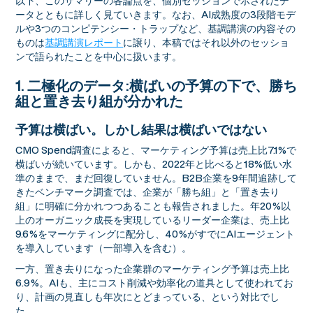
以下、このサマリーの各論点を、個別セッションで示されたデ
ータとともに詳しく見ていきます。なお、AI成熟度の3段階モデ
ルや3つのコンピテンシー・トラップなど、基調講演の内容その
ものは
基調講演レポート
に譲り、本稿ではそれ以外のセッショ
ンで語られたことを中心に扱います。
1. 二極化のデータ:横ばいの予算の下で、勝ち
組と置き去り組が分かれた
予算は横ばい。しかし結果は横ばいではない
CMO Spend調査によると、マーケティング予算は売上比7.1%で
横ばいが続いています。しかも、2022年と比べると18%低い水
準のままで、まだ回復していません。B2B企業を9年間追跡して
きたベンチマーク調査では、企業が「勝ち組」と「置き去り
組」に明確に分かれつつあることも報告されました。年20%以
上のオーガニック成長を実現しているリーダー企業は、売上比
9.6%をマーケティングに配分し、40%がすでにAIエージェント
を導入しています（一部導入を含む）。
一方、置き去りになった企業群のマーケティング予算は売上比
6.9%。AIも、主にコスト削減や効率化の道具として使われてお
り、計画の見直しも年次にとどまっている、という対比でし
た。