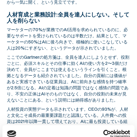
から一気に開く、という見立てです。
人材育成と業務設計:全員を達人にしない。そして
人を削らない
マーケターの70%が業務でのAI活用を求められているのに、必
要なサポートを受けられているのは半数だけ。結果として、マ
ーケターの50%はAIに後ろ向きで、積極的に使いこなしている
人は20%にすぎない、というデータが示されていました。
ここでのGartnerの処方箋は、全員を達人にしようとせず、役割
ごとに、必須スキルとその仕事に効くAIの使い方を2〜3個だけ
決めて、全員がここまでは使えるというラインを引くこと。根
拠となるデータも紹介されていました。自分の貢献には価値が
あると実感できている従業員は、AIに前向きな感情を持つ確率
が2.5倍になる。AIの定着は知識の問題ではなく感情の問題であ
り、不安の正体はAIそのものではなく、自分の役割の未来が見
えないことにある、という説明には納得感がありました。
人材投資の実態データも示されています。CEOの93%が、人材
と文化こそ成長の最重要課題だと認識している。人件費への投
資は2021年以降一貫して増えており、AIに最も投資している組
織ほど、人への投資も維持していたそうです。AIへの投資が人
への投資の代わりになっているのではなく、両方に投資した組