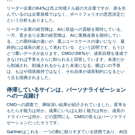
リーダー企業の64%は売上10億ドル超の大企業ですが、差を生
んでいるのは企業規模ではなく、ポートフォリオの意思決定だ
という分析もありました。
リーダー企業の経営陣は、AIに収益への貢献を期待している。
一方、置き去り企業の経営陣は、AIに業務改善を期待してい
る。この期待値の違いが、選ぶユースケースの違いになり、最
終的には成長の差として表れている、という説明です。もうひ
とつ重いデータがあります。CMOの56%が、成長目標を達成で
きなければ予算をさらに削られると回答しています。未達だか
ら削減され、削減されるからまた未達になる。横ばいの予算
は、もはや現状維持ではなく、それ自体が成長制約になるとい
う点も指摘されました。
停滞しているサインは、パーソナライゼーション
への一点賭け
CMOへの調査で、興味深い結果が紹介されていました。変革を
もたらす能力は何か。成果にいちばん効く能力は何か。成長の
ドライバーは何か。どの質問にも、CMOの答えはパーソナライ
ゼーションだったそうです。
Gartnerはこれを、一つの駒に頼りすぎている状態であり、AI活