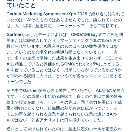
ていたこと
Gartner Marketing Symposium/Xpo 2026で繰り返し語られて
いたのは、AIそのものではありませんでした。語られていたの
は、人、組織、意思決定、リーダーシップ、そして信頼です。
Gartnerが示したデータによれば、CMOの98%はすでにAIを利
用または試験導入しており、マーケティング予算の15%がAIに
投じられています。AI導入そのものはもはや競争優位ではな
い、というのが会場全体の共通前提になっていました。一方
で、多くの企業は期待した成果を生み出せておらず、CEOから
AIに精通していると評価されるCMOはわずか15%にとどまる。
AIを使っていることではなく、成果につながっているかどうか
が問われる段階に入った、というのが各セッションに共通する
トーンでした。
その中でGartnerが最も強く警告していたのが、AI活用の変曲点
です。一定の成果が出始める段階で、多くの企業は従来の延長
線上で投資を続ける。しかしその先は、同じ努力を重ねても成
果が伸びにくくなり、組織間の差が急速に広がっていく。そし
てこの壁を越えられる企業と越えられない企業の違いはAIツー
ルではない、と各アナリストは口を揃えていました。
違いとして挙げられていたのは、意思決定のルールが定義され