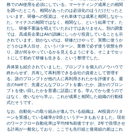
務でのAI使用を必須にしている。マーケティング成果との相関
を調べたところ、相関があったのは必須化のほうだけだったと
いいます。研修への投資は、それ単体では成果と相関しなかっ
た。マイナスの相関ではなく、相関なし、という結果です。た
だし、研修不要論を唱えていたわけではありません。別の調査
では、高成長企業はAIの訓練にしっかり投資していることも示
されています。効かないのは、研修だけやって、実際に使うか
どうかは本人任せ、というパターン。業務で必ず使う状態を作
り、誰が何をやっているかを見えるようにする。そこまでセッ
トにして初めて研修も生きる、という整理でした。
具体策も紹介されていました。プロンプトを個人のノウハウで
終わらせず、共有して再利用できる会社の資産として管理す
る。誰のプロンプトが他の人に再利用されたかを評価する。週
次の1on1で、先週どんなプロンプトを書いたか、誰かのプロン
プトを使い回したかを普通に話題にする。学んでから使うので
はなく、使いながら学ぶ。これが成果と相関した組織の行動様
式だそうです。
なお、自動化への取り組みが進んでいる組織は、AI投資のリタ
ーンを実感している確率が2倍というデータもありました。現在
のワークフロー自動化率は平均16%前後ですが、2年で倍増させ
る計画が一般化しており、ここでも先行組と後発組の差はこれ