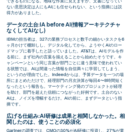
できるものになる。地味な作業に見えますが、文書になってい
ない意思決定は人にもAIにも任せられない、という指摘には説
得力がありました。
データの土台:IA before AI(情報アーキテクチャ
なくしてAIなし)
IBMの担当者は、327の業務プロセスと数千の細かいタスクを6
ヶ月かけて棚卸しし、デジタル化してから、ようやくAIのロー
ドマップに着手したと語っていました。AT&Tは、AIモデルを作
る前に、まず社内の言葉を揃えることから始めたそうです。キ
ャンペーンという同じ言葉が部門ごとに違う意味で使われてい
る状態では、AIは間違った情報を自信満々に学習してしまう、
というのが理由でした。Indeedからは、予算データを一つの場
所にまとめただけで、経理部門の月次決算が毎回4〜8時間短く
なったという報告も。マーケティング発のプロジェクトが経理
を助け、部門を超えた信頼につながった好例です。土台のない
AIは、ノイズを増幅するだけ。AIの前に、まずデータという指
摘です。
広げる仕組み:AI研修は成果と相関しなかった。相
関したのは、使うことの必須化
Gartnerの調査では、CMOの30%がAI研修に投資し、27%が業