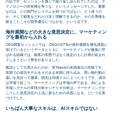
の話です。セッションを通じて繰り返し語られていたのは、テ
クノロジーの所有権を争うな、というメッセージでした。重要
なのは、どの部門がシステムを持つかではない。どう使うの
か、そして顧客をどれだけ深く理解できるのか。その主導権を
握ることこそが競争優位につながる、という点です。
海外展開などの大きな意思決定に、マーケティン
グを最初から入れる
CEO調査セッションでは、CEOの27%が海外展開を優先課題に
挙げているというデータとともに、マーケティングが最後に呼
ばれる組織では、顧客の実態ではなく仮定の上に計画が組まれ
てしまうという警告がありました。
教訓として引用されたのが、英Tescoの米国進出の失敗です。
英国での成功モデルをそのまま米国に持ち込み、買い物行動の
違いを見誤って撤退。損失は10億ドルに上ったそうです。成功
は市場で起こり、マーケティングは市場の声である。AIによる
市場シグナルの常時分析やシナリオ分析は、マーケティングが
こうした意思決定の上流に座るための武器になる、という位置
づけでした。
いちばん大事なスキルは、AIスキルではない