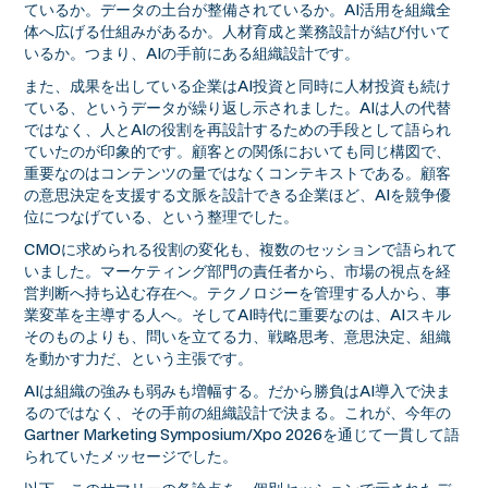
ているか。データの土台が整備されているか。AI活用を組織全
体へ広げる仕組みがあるか。人材育成と業務設計が結び付いて
いるか。つまり、AIの手前にある組織設計です。
また、成果を出している企業はAI投資と同時に人材投資も続け
ている、というデータが繰り返し示されました。AIは人の代替
ではなく、人とAIの役割を再設計するための手段として語られ
ていたのが印象的です。顧客との関係においても同じ構図で、
重要なのはコンテンツの量ではなくコンテキストである。顧客
の意思決定を支援する文脈を設計できる企業ほど、AIを競争優
位につなげている、という整理でした。
CMOに求められる役割の変化も、複数のセッションで語られて
いました。マーケティング部門の責任者から、市場の視点を経
営判断へ持ち込む存在へ。テクノロジーを管理する人から、事
業変革を主導する人へ。そしてAI時代に重要なのは、AIスキル
そのものよりも、問いを立てる力、戦略思考、意思決定、組織
を動かす力だ、という主張です。
AIは組織の強みも弱みも増幅する。だから勝負はAI導入で決ま
るのではなく、その手前の組織設計で決まる。これが、今年の
Gartner Marketing Symposium/Xpo 2026を通じて一貫して語
られていたメッセージでした。