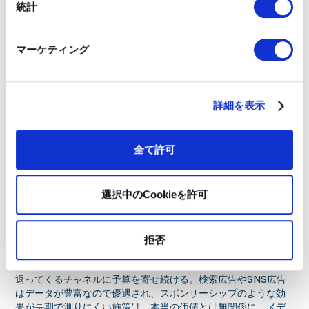
統計
今後は、人間の顧客向けと、顧客が使うAIエージェント向け、2
種類のカスタマージャーニー設計が必要になるという指摘もあ
りました。詳細な事例(GE Healthcareのアプローチなど)は
基調
マーケティング
講演レポート
で紹介しています。
AIはメディア費を下げない。むしろ上げる
直感に反するデータとして紹介されていたのがこれです。AIで
詳細を表示
運用が効率化すれば広告費は下がりそうなものですが、実際に
はペイドメディアの比率は上がり、デジタル費は前年比18.2%
増。CMO自身が支出増の理由として、AIのパーソナライゼーシ
全て許可
ョン能力と最適化能力を挙げているといいます。
効率が上がると、広告1ドルあたりのリターンが大きくなる。す
ると、もっと投じたほうが得になる。だから支出が増える。効
選択中のCookieを許可
率化は総額を固定すれば節約になるが、成長を求められている
マーケティングでは増産に化ける。経済学でジェヴォンズのパ
ラドックスと呼ばれる現象です。
拒否
もうひとつ、より深刻な問題も指摘されていました。AIの最適
化は、クリックやコンバージョンのような分かりやすい成果が
返ってくるチャネルに予算を寄せ続ける。検索広告やSNS広告
はデータが豊富なので優遇され、スポンサーシップのような効
果が長期で測りにくい施策は、本当の価値とは無関係に、メデ