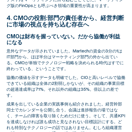
グ版のFinOpsとも呼ぶべき領域の重要性が高まります。
4. CMOの役割:部門の責任者から、経営判断
に市場の視点を持ち込む存在へ
CMOは財布を握っていない。だから協働が利益
になる
意外なデータが示されていました。Martechの資金の3分の1は
IT部門から、ほぼ半分はマーケティング部門の外から出てい
る。CMOが単独でテクノロジー戦略を決められる時代はすでに
終わっている、ということです。
協働の価値を示すデータも明確でした。CIOと高いレベルで協働
できている組織は全体の2割弱しかないが、その組織の事業目標
の超過達成率は71%。それ以外の組織は35%。倍以上の差で
す。
成果を出している企業の実践事例も紹介されました。経営幹部
同士でカレンダーを公開し合う。会議は進捗報告の場ではな
く、チームの障害を取り除くためだけに使う。そして、共通KPI
を達成しなければ誰も成功と見なされない目標設計にする。ど
れも特別なテクノロジーの話ではありません。むしろ組織運営