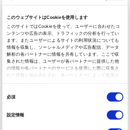
織が伸びている、という構図でした。
人員計画については、Workforce Remixingという考え方が紹介
されていました。何人必要かではなく、どの判断をどこまでAI
このウェブサイトはCookieを使用します
に任せるかを考える。判断を影響度とリスクの2軸で整理し、影
このサイトではCookieを使って、ユーザーに合わせたコ
響が小さく頻度の高い判断はAIに任せ、影響が大きくリスクの
ンテンツや広告の表示、トラフィックの分析を行ってい
高い判断には人間の目を残す。これをコスト削減の話ではな
く、より良い成果のための役割の再設計だと強調していまし
ます。またユーザーによるサイトの利用状況についても
た。
情報を収集し、ソーシャルメディアや広告配信、データ
解析の各パートナーに情報を共有しています。ここで収
3. 顧客とコスト:外部環境も同じ論理で動い
集された情報は、ユーザーが各パートナーに提供した他
ている
の情報や各パートナーのサービスを使用した際に収集さ
顧客に必要なのも、量ではなく文脈
れた情報と組み合わされ、各パートナーによって使用さ
れることがあります。
顧客側のデータも印象的でした。買い手の4人に1人は、すでに
購買の判断そのものをAIに任せている。一方で、B2Bの買い手
同
の69%は、AIから得た情報を人間の営業に確認したいと考えて
必須
意
いる。顧客の43%は情報が多すぎて、見たものの真偽を確かめ
の
ることに時間を取られている。そこにAIでコンテンツを増産す
選
れば顧客を溺れさせるだけで、実際、不気味だと感じるレベル
設定情報
択
のAIパーソナライゼーションを経験した顧客は、購買を後悔す
る確率が6倍になるそうです。