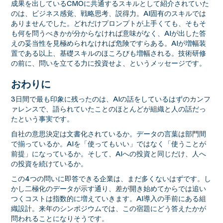
成果を出しているCMOに共通するスキルとして紹介されていた
のは、ビジネス感覚、戦略思考、説得力。AI固有のスキルでは
ありませんでした。どれだけプロンプトが上手くても、そもそ
も何を問うべきかが分からなければ意味がなく、AIが出した答
えの妥当性を見極められなければ危険ですらある。AIが増幅装
置である以上、基礎スキルのほころびも増幅される。技術研修
の前に、問いを立てる力に投資せよ、というメッセージです。
おわりに
3日間で最も印象に残ったのは、AIの話をしているはずのカンフ
ァレンスで、語られていたことのほとんどが組織と人の話だっ
たという事実です。
自社の意思決定は文書化されているか。データの言葉は部門間
で揃っているか。AIを「使ってもいい」ではなく「使うことが
前提」になっているか。そして、AIへの投資と同じだけ、人へ
の投資を続けているか。
この4つの問いに即答できる企業は、まだ多くないはずです。し
かし二極化のデータが示す通り、差が開き始めてからでは追い
つくコストは指数的に増えていきます。AI導入の手前にある組
織設計。来年のシンポジウムでは、この宿題にどう答えたかが
問われることになりそうです。