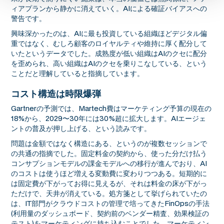
ィアプランから静かに消えていく。AIによる確証バイアスへの
警告です。
興味深かったのは、AIに最も投資している組織ほどデジタル偏
重ではなく、むしろ顧客のロイヤルティや維持に厚く配分して
いたというデータでした。成熟度が低い組織はAIのクセに配分
を歪められ、高い組織はAIのクセを乗りこなしている、という
ことだと理解していると指摘しています。
コスト構造は時限爆弾
Gartnerの予測では、Martech費はマーケティング予算の現在の
18%から、2029〜30年には30%超に拡大します。AIエージェ
ントの普及が押し上げる、という読みです。
問題は金額ではなく構造にある、というのが複数セッションで
の共通の指摘でした。固定料金の契約から、使った分だけ払う
コンサプションモデルの課金モデルへの移行が進んでおり、AI
のコストは使うほど増える変動費に変わりつつある。短期的に
は固定費が下がってお得に見えるが、それは料金の床が下がっ
ただけで、天井が消えている。処方箋として挙げられていたの
は、IT部門がクラウドコストの管理で培ってきたFinOpsの手法
(利用量のダッシュボード、契約前のベンダー精査、効果検証の
テスト)をマーケティングに持ち込むことでした。マーケティン