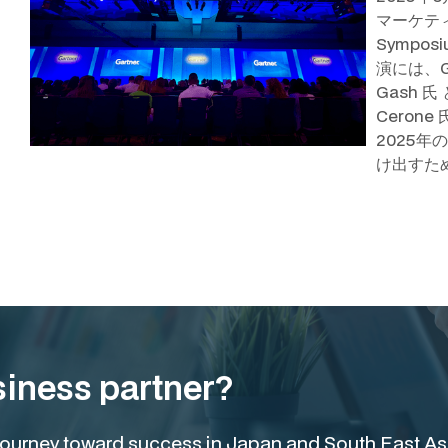
マーケティン
Sympo
演には、Gart
Gash 氏 と
Ceron
2025
け出すた
siness partner?
r journey toward success in Japan and South East As