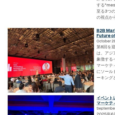
する"mes
至る3つ
の視点か
B2B Mar
Future o
October 2
第8回を迎えた
は、アジ
象徴する
マーケテ
にソール
ーキング
イベントレポ
マーケテ
September
2025