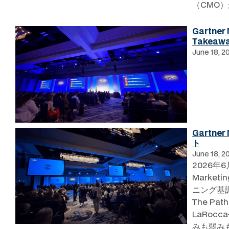
（CMO
Gartner
Takeaw
June 18, 2
Gartner
ト
June 18, 2
2026年
Market
ニング基調講演
The Pat
LaRocc
みも弱み