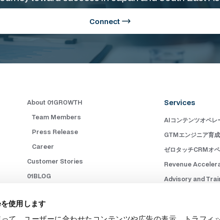
Connect
Services
About 01GROWTH
Team Members
AIコンテンツオペレ
Press Release
GTMエンジニア育
Career
ゼロタッチCRMオ
Customer Stories
Revenue Acceler
01BLOG
Advisory and Trai
書籍
Marketing Operat
ieを使用します
Contact Us
Go-to-Market (GT
eを使って、ユーザーに合わせたコンテンツや広告の表示、トラフィ