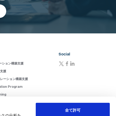
Social
ーション構築支援
成支援
ペレーション構築支援
ation Program
ning
ions Alignment and Development
M) Strategy
全て許可
ックの分析を