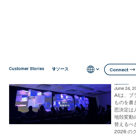
リソース
Customer Stories
ANA Mas
Connect
ョンレポー
な責務
June 24, 2
AIは、
ものを書
思決定は
地殻変動
替えるべきか。
2026 の