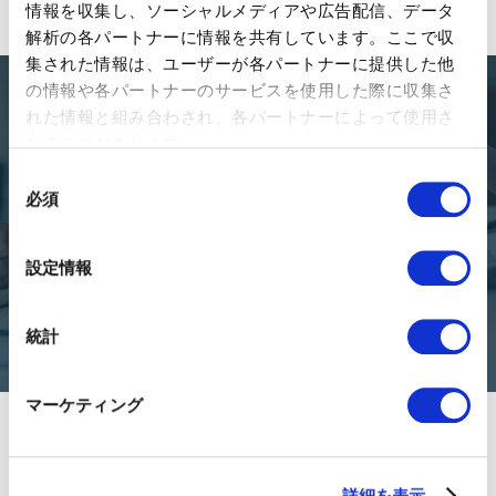
情報を収集し、ソーシャルメディアや広告配信、データ
解析の各パートナーに情報を共有しています。ここで収
集された情報は、ユーザーが各パートナーに提供した他
の情報や各パートナーのサービスを使用した際に収集さ
れた情報と組み合わされ、各パートナーによって使用さ
Looking for the right
れることがあります。
business partner?
同
必須
意
の
We're here for you. Contact us to start your journey toward
success in Japan and South East Asia.
選
設定情報
択
Connect
統計
マーケティング
詳細を表示