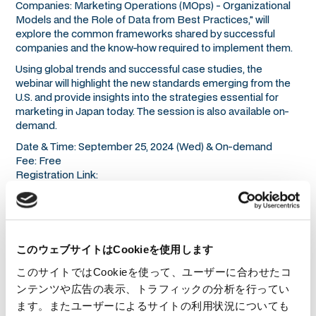
Companies: Marketing Operations (MOps) - Organizational
Models and the Role of Data from Best Practices," will
explore the common frameworks shared by successful
companies and the know-how required to implement them.
Using global trends and successful case studies, the
webinar will highlight the new standards emerging from the
U.S. and provide insights into the strategies essential for
marketing in Japan today. The session is also available on-
demand.
Date & Time: September 25, 2024 (Wed) & On-demand
Fee: Free
Registration Link:
https://www.salesforce.com/jp/form/events/webinars/form-
rss/4669842/
このウェブサイトはCookieを使用します
このサイトではCookieを使って、ユーザーに合わせたコ
ンテンツや広告の表示、トラフィックの分析を行ってい
Back to All News
ます。またユーザーによるサイトの利用状況についても