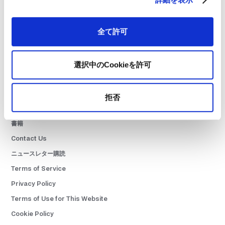
全て許可
About 01GROWTH
Team Members
Press Release
選択中のCookieを許可
Career
Customer Stories
拒否
01BLOG
書籍
Contact Us
ニュースレター購読
Terms of Service
Privacy Policy
Terms of Use for This Website
Cookie Policy