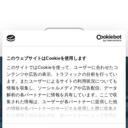
Back to All News
このウェブサイトはCookieを使用します
このサイトではCookieを使って、ユーザーに合わせたコ
ンテンツや広告の表示、トラフィックの分析を行ってい
Looking for the right
ます。またユーザーによるサイトの利用状況についても
business partner?
情報を収集し、ソーシャルメディアや広告配信、データ
解析の各パートナーに情報を共有しています。ここで収
集された情報は、ユーザーが各パートナーに提供した他
We're here for you. Contact us to start your journey toward
success in Japan and South East Asia.
の情報や各パートナーのサービスを使用した際に収集さ
れた情報と組み合わされ、各パートナーによって使用さ
Connect
れることがあります。