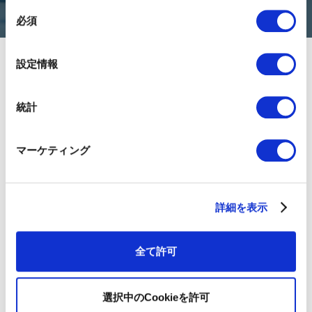
同
必須
意
の
選
設定情報
択
統計
About 01GROWTH
マーケティング
Team Members
Press Release
詳細を表示
Career
Customer Stories
全て許可
01BLOG
書籍
Contact Us
選択中のCookieを許可