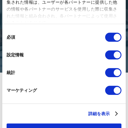
集された情報は、ユーザーが各パートナーに提供した他
Looking for the right
の情報や各パートナーのサービスを使用した際に収集さ
business partner?
れた情報と組み合わされ、各パートナーによって使用さ
れることがあります。
We're here for you. Contact us to start your journey toward
同
success in Japan and South East Asia.
必須
意
の
Connect
選
設定情報
択
統計
マーケティング
詳細を表示
About 01GROWTH
Team Members